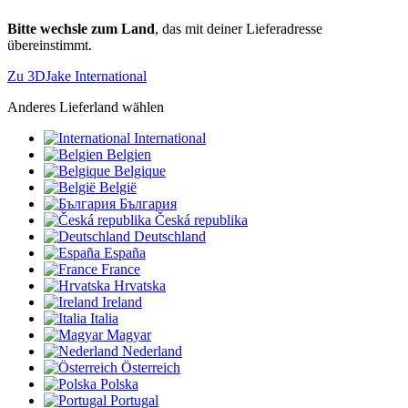
Bitte wechsle zum Land
, das mit deiner Lieferadresse
übereinstimmt.
Zu 3DJake International
Anderes Lieferland wählen
International
Belgien
Belgique
België
България
Česká republika
Deutschland
España
France
Hrvatska
Ireland
Italia
Magyar
Nederland
Österreich
Polska
Portugal