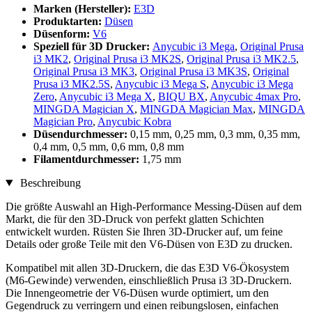
Marken (Hersteller):
E3D
Produktarten:
Düsen
Düsenform:
V6
Speziell für 3D Drucker:
Anycubic i3 Mega
,
Original Prusa
i3 MK2
,
Original Prusa i3 MK2S
,
Original Prusa i3 MK2.5
,
Original Prusa i3 MK3
,
Original Prusa i3 MK3S
,
Original
Prusa i3 MK2.5S
,
Anycubic i3 Mega S
,
Anycubic i3 Mega
Zero
,
Anycubic i3 Mega X
,
BIQU BX
,
Anycubic 4max Pro
,
MINGDA Magician X
,
MINGDA Magician Max
,
MINGDA
Magician Pro
,
Anycubic Kobra
Düsendurchmesser:
0,15 mm, 0,25 mm, 0,3 mm, 0,35 mm,
0,4 mm, 0,5 mm, 0,6 mm, 0,8 mm
Filamentdurchmesser:
1,75 mm
Beschreibung
Die größte Auswahl an High-Performance Messing-Düsen auf dem
Markt, die für den 3D-Druck von perfekt glatten Schichten
entwickelt wurden. Rüsten Sie Ihren 3D-Drucker auf, um feine
Details oder große Teile mit den V6-Düsen von E3D zu drucken.
Kompatibel mit allen 3D-Druckern, die das E3D V6-Ökosystem
(M6-Gewinde) verwenden, einschließlich Prusa i3 3D-Druckern.
Die Innengeometrie der V6-Düsen wurde optimiert, um den
Gegendruck zu verringern und einen reibungslosen, einfachen