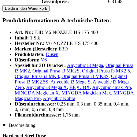
Gesamtpreis:
€ 31,48
Beide in den Warenkorb
Produktinformationen & technische Daten:
Art.-Nr.:
E3D-V6-NOZZLE-HS-175-400
Inhalt:
1 Stk
Hersteller-Nr.:
V6-NOZZLE-HS-175-400
Marken (Hersteller):
E3D
Produktarten:
Düsen
Düsenform:
V6
Speziell für 3D Drucker:
Anycubic i3 Mega
,
Original Prusa
i3 MK2
,
Original Prusa i3 MK2S
,
Original Prusa i3 MK2.5
,
Original Prusa i3 MK3
,
Original Prusa i3 MK3S
,
Original
Prusa i3 MK2.5S
,
Anycubic i3 Mega S
,
Anycubic i3 Mega
Zero
,
Anycubic i3 Mega X
,
BIQU BX
,
Anycubic 4max Pro
,
MINGDA Magician X
,
MINGDA Magician Max
,
MINGDA
Magician Pro
,
Anycubic Kobra
Düsendurchmesser:
0,25 mm, 0,3 mm, 0,35 mm, 0,4 mm,
0,5 mm, 0,6 mm, 0,8 mm
Filamentdurchmesser:
1,75 mm
Beschreibung
Hardened Steel Düse