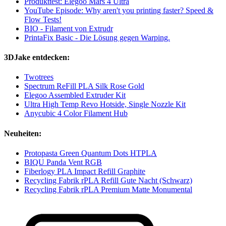
Produkttest: Elegoo Mars 4 Ultra
YouTube Episode: Why aren't you printing faster? Speed &
Flow Tests!
BIO - Filament von Extrudr
PrintaFix Basic - Die Lösung gegen Warping.
3DJake entdecken:
Twotrees
Spectrum ReFill PLA Silk Rose Gold
Elegoo Assembled Extruder Kit
Ultra High Temp Revo Hotside, Single Nozzle Kit
Anycubic 4 Color Filament Hub
Neuheiten:
Protopasta Green Quantum Dots HTPLA
BIQU Panda Vent RGB
Fiberlogy PLA Impact Refill Graphite
Recycling Fabrik rPLA Refill Gute Nacht (Schwarz)
Recycling Fabrik rPLA Premium Matte Monumental