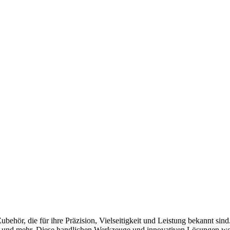
ubehör, die für ihre Präzision, Vielseitigkeit und Leistung bekannt s
ren und mehr. Diese handlichen Werkzeuge und innovativen Lösungen w