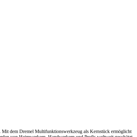
ind. Mit dem Dremel Multifunktionswerkzeug als Kernstück ermöglicht
erden von Heimwerkern, Handwerkern und Profis weltweit geschätzt