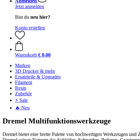
Anmelden
Jetzt anmelden
Bist du
neu hier?
Konto erstellen
Warenkorb
€ 0,00
Marken
3D Drucker & mehr
Ersatzteile & Upgrades
Filament
Resin
Zubehör
⚡ Sale
🔥 Neu
Dremel Multifunktionswerkzeuge
Dremel bietet eine breite Palette von hochwertigen Werkzeugen und Z
Dremel seinen Nutzern das Schleifen, Schneiden, Polieren, Gravie