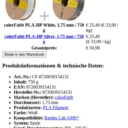
colorFabb PLA-HP White, 1,75 mm / 750
€ 25,49
(€ 33,99 /
g
kg)
colorFabb PLA-HP Silver, 1,75 mm / 750
€ 25,49
g
(€ 33,99 / kg)
Gesamtpreis:
€ 50,98
Beide in den Warenkorb
Produktinformationen & technische Daten:
Art.-Nr.:
CF-8720039154131
Inhalt:
750 g
EAN:
8720039154131
Hersteller-Nr.:
8720039154131
Marken (Hersteller):
colorFabb
Durchmesser:
1,75 mm
Produktarten:
PLA Filament
Farbe:
Weiß
Kompatibilität:
Bambu Lab AMS*
System:
Spule