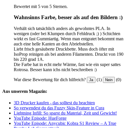
Bewertet mit 5 von 5 Sternen.
Wahnsinns Farbe, besser als auf den Bildern :)
Verhält sich tatsächlich anders als gewohntes PLA. In
wenigen (oder bei Klumpen durch Fehldruck ;) ) Schichten
wirkt es fast Gummiartig. Wenn man entgratet bekommt man
auch eine helle Kanten an den Abriebstellen.
Liebt frisch gesäuberte Druckbette. Muss doch öfter mit
IsoProp reinigen als bei anderen Filamenten. Druckt von 190
bis 220 grad 1A.
Die Farbe hat in echt mehr Wärme, fast wie ein super sattes
Rotrosa. Besser kann ichs nicht beschreiben :)
War diese Bewertung für dich hilfreich?
(1)
(0)
Ja
Nein
Aus unserem Magazin:
3D Drucker kaufen - das solltest du beachten
So verwendest du das Fuzzy Skin-Feature in Cura
Lightning Infill: So sparst du Material, Zeit und Gewicht!
YouTube Episode: HueForge
YouTube Episode: Anycubic Kobra S1 Review – A True