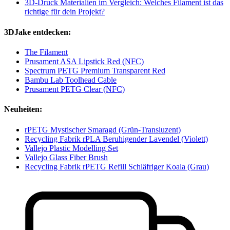
3D-Druck Materialien im Vergleich: Welches Filament ist das
richtige für dein Projekt?
3DJake entdecken:
The Filament
Prusament ASA Lipstick Red (NFC)
Spectrum PETG Premium Transparent Red
Bambu Lab Toolhead Cable
Prusament PETG Clear (NFC)
Neuheiten:
rPETG Mystischer Smaragd (Grün-Transluzent)
Recycling Fabrik rPLA Beruhigender Lavendel (Violett)
Vallejo Plastic Modelling Set
Vallejo Glass Fiber Brush
Recycling Fabrik rPETG Refill Schläfriger Koala (Grau)