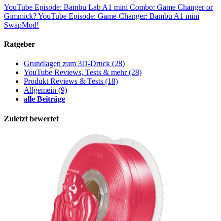
YouTube Episode: Bambu Lab A1 mini Combo: Game Changer or
Gimmick?
YouTube Episode: Game-Changer: Bambu A1 mini
SwapMod!
Ratgeber
Grundlagen zum 3D-Druck
(28)
YouTube Reviews, Tests & mehr
(28)
Produkt Reviews & Tests
(18)
Allgemein
(9)
alle Beiträge
Zuletzt bewertet