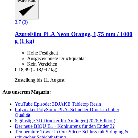
Warenkorb
3.7 (3)
AzureFilm
PLA Neon Orange, 1,75 mm / 1000
g (1 kg)
Hohe Festigkeit
Ausgezeichnete Druckqualität
Kein Verziehen
€ 18,99
(€ 18,99 / kg)
Zustellung bis 11. August
Aus unserem Magazin:
YouTube Episode: 3DJAKE Tabletop Resin
Polymaker PolySonic PLA: Schneller Druck in hoher
Qualität
6 günstige 3D Drucker für Anfänger (2026 Edition)
Der neue BIQU B1 - Konkurrenz für den Ender 3?
Temperature Tower in OrcaSlicer: Schluss mit Stringing &
schwacher Schichthaftung