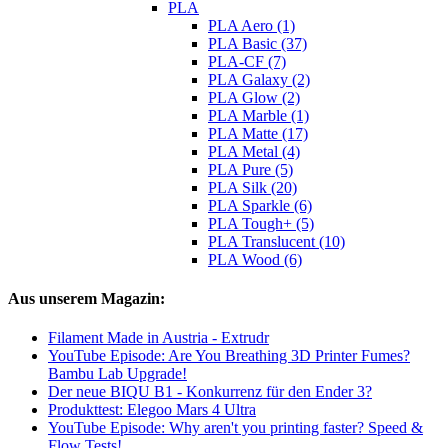
PLA
PLA Aero (1)
PLA Basic (37)
PLA-CF (7)
PLA Galaxy (2)
PLA Glow (2)
PLA Marble (1)
PLA Matte (17)
PLA Metal (4)
PLA Pure (5)
PLA Silk (20)
PLA Sparkle (6)
PLA Tough+ (5)
PLA Translucent (10)
PLA Wood (6)
Aus unserem Magazin:
Filament Made in Austria - Extrudr
YouTube Episode: Are You Breathing 3D Printer Fumes?
Bambu Lab Upgrade!
Der neue BIQU B1 - Konkurrenz für den Ender 3?
Produkttest: Elegoo Mars 4 Ultra
YouTube Episode: Why aren't you printing faster? Speed &
Flow Tests!