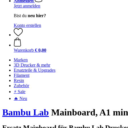
Anmelden
Jetzt anmelden
Bist du
neu hier?
Konto erstellen
Warenkorb
€ 0,00
Marken
3D Drucker & mehr
Ersatzteile & Upgrades
Filament
Resin
Zubehör
⚡ Sale
🔥 Neu
Bambu Lab
Mainboard, A1 min
Ersatz Mainboard für Bambu Lab Drucke