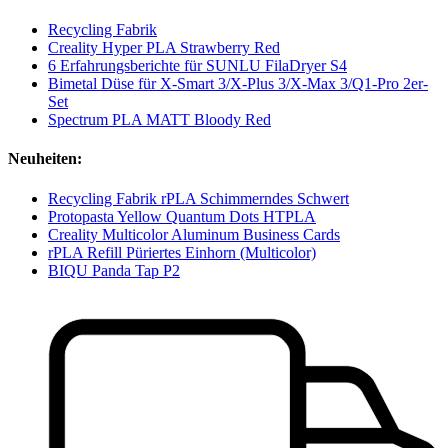
Recycling Fabrik
Creality Hyper PLA Strawberry Red
6 Erfahrungsberichte für SUNLU FilaDryer S4
Bimetal Düse für X-Smart 3/X-Plus 3/X-Max 3/Q1-Pro 2er-
Set
Spectrum PLA MATT Bloody Red
Neuheiten:
Recycling Fabrik rPLA Schimmerndes Schwert
Protopasta Yellow Quantum Dots HTPLA
Creality Multicolor Aluminum Business Cards
rPLA Refill Püriertes Einhorn (Multicolor)
BIQU Panda Tap P2