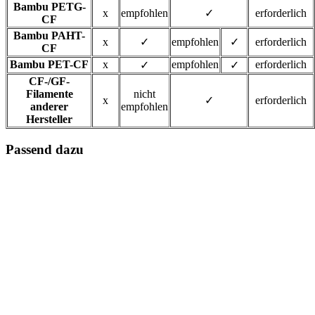
Bambu PETG-
x
empfohlen
‭✓
erforderlich
CF
Bambu PAHT-
x
‭✓
empfohlen
‭✓
erforderlich
CF
Bambu PET-CF
x
empfohlen
erforderlich
‭✓
‭✓
CF-/GF-
Filamente
nicht
x
‭✓
erforderlich
anderer
empfohlen
Hersteller
Passend dazu