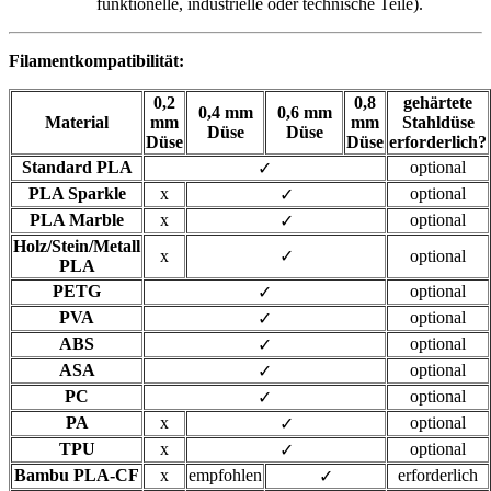
funktionelle, industrielle oder technische Teile).
Filamentkompatibilität:
0,2
0,8
gehärtete
0,4 mm
0,6 mm
Material
mm
mm
Stahldüse
Düse
Düse
Düse
Düse
erforderlich?
Standard PLA
optional
✓
PLA Sparkle
x
optional
‭✓
PLA Marble
x
optional
‭✓
Holz/Stein/Metall
x
‭✓
optional
PLA
PETG
optional
‭✓
PVA
optional
‭✓
ABS
optional
‭✓
ASA
optional
‭✓
PC
optional
‭✓
PA
x
optional
‭✓
TPU
x
optional
‭✓
Bambu PLA-CF
x
empfohlen
erforderlich
‭✓