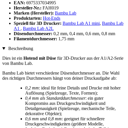
EAN:
6975337034995
Hersteller-Nr.:
FAH019
Marken (Hersteller):
Bambu Lab
Produktarten:
Hot-Ends
Speziell für 3D Drucker:
Bambu Lab A1 mini
,
Bambu Lab
A1
,
Bambu Lab A2L
Düsendurchmesser:
0,2 mm, 0,4 mm, 0,6 mm, 0,8 mm
Filamentdurchmesser:
1,75 mm
Beschreibung
Dies ist ein
Hotend mit Düse
für 3D-Drucker aus der A1/A2-Serie
von Bambu Lab.
Bambu Lab bietet verschiedene Düsendurchmesser an. Die Wahl
des richtigen Durchmessers hängt von deiner Druckaufgabe ab:
0,2 mm
: ideal für feine Details und Drucke mit hoher
Auflösung (Spielzeuge, Texte, Formen);
0,4 mm als Standarddurchmesser
: ein guter
Kompromiss aus Druckgeschwindigkeit und
Detailgenauigkeit (Spielzeuge, mechanische Teile,
dekorative Objekte);
0,6 mm und 0,8 mm
: geeignet für schnellere
Druckgeschwindigkeiten (größere Modelle,