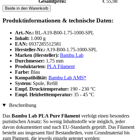
Gesamtpreis:
€ 55,98
Beide in den Warenkorb
Produktinformationen & technische Daten:
Art.-Nr.:
BL-A19-B00-1.75-1000-SPL
Inhalt:
1.000 g
EAN:
6937285512581
Hersteller-Nr.:
A19-B00-1.75-1000-SPL
Marken (Hersteller):
Bambu Lab
Durchmesser:
1,75 mm
Produktarten:
PLA Filament
Farbe:
Blau
Kompatibilität:
Bambu Lab AMS*
System:
Spule, Refill
Empf. Drucktemperatur:
190 - 230 °C
Empf. Heizbetttemperatur:
35 - 45 °C
Beschreibung
Das
Bambu Lab PLA Pure Filament
verfolgt einen besonders
puristischen Ansatz: So wenig Inhaltsstoffe wie möglich, jeder
davon dokumentiert und nach EU-Standards geprüft. Das Filament
besteht aus insgesamt fünf Bestandteilen, vom Grundmaterial bis
zum Pigment, die jeweils einzeln getestet werden: