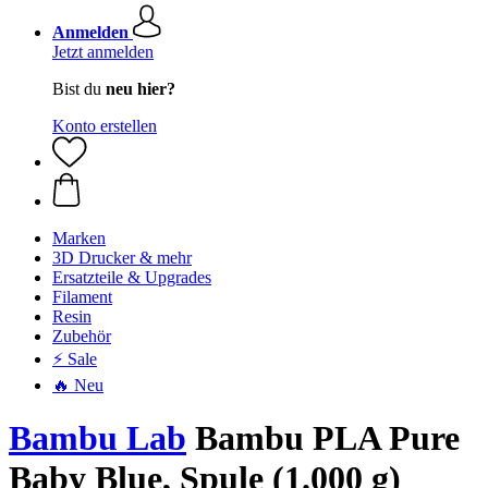
Anmelden
Jetzt anmelden
Bist du
neu hier?
Konto erstellen
Marken
3D Drucker & mehr
Ersatzteile & Upgrades
Filament
Resin
Zubehör
⚡ Sale
🔥 Neu
Bambu Lab
Bambu PLA Pure
Baby Blue, Spule (1.000 g)