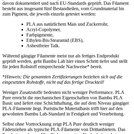
davon dokumentiert und nach EU-Standards geprüft. Das Filament
besteht aus insgesamt fünf Bestandteilen, vom Grundmaterial bis
zum Pigment, die jeweils einzeln getestet werden:
PLA aus natürlichem Mais und Zuckerrohr,
Acryl-Copolymer,
Farbpigmente,
Ethylen-Bis-Stearamid (EBS),
Asbestfreier Talk.
Während gängige Filamente meist nur als fertiges Endprodukt
geprüft werden, geht Bambu Lab hier einen Schritt tiefer und stellt
für jeden Rohstoff entsprechende Nachweise* bereit.
*
Hinweis: Die genannten Zertifizierungen beziehen sich auf die
eingesetzten Rohstoffe, nicht auf das fertige Druckteil!
Weniger Zusatzstoffe bedeuten nicht weniger Performance. PLA
Pure erreicht die mechanischen Eigenschaften von Bambu PLA
Basic und liefert eine Schichthaftung, die auf dem Niveau gängiger
PLA-Filamente liegt. Puristische Materialbasis trifft hier auf den
gewohnten Bambu Lab-Standard in Festigkeit und Verarbeitung.
Selbst ohne Vortrocknung zeigt PLA Pure deutlich weniger
Fädenziehen als typische PLA-Filamente von Drittanbietern. Das