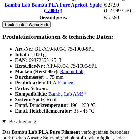
Bambu Lab Bambu PLA Pure Apricot, Spule
€ 27,99
(1.000 g)
(€ 27,99 / kg)
Gesamtpreis:
€ 55,98
Beide in den Warenkorb
Produktinformationen & technische Daten:
Art.-Nr.:
BL-A19-K00-1.75-1000-SPL
Inhalt:
1.000 g
EAN:
6937285512543
Hersteller-Nr.:
A19-K00-1.75-1000-SPL
Marken (Hersteller):
Bambu Lab
Durchmesser:
1,75 mm
Produktarten:
PLA Filament
Farbe:
Schwarz
Kompatibilität:
Bambu Lab AMS*
System:
Spule, Refill
Empf. Drucktemperatur:
190 - 230 °C
Empf. Heizbetttemperatur:
35 - 45 °C
Beschreibung
Das
Bambu Lab PLA Pure Filament
verfolgt einen besonders
puristischen Ansatz: So wenig Inhaltsstoffe wie möglich, jeder