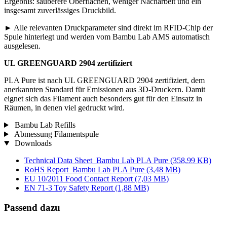
Ergebnis: sauberere Oberflächen, weniger Nacharbeit und ein
insgesamt zuverlässiges Druckbild.
► Alle relevanten Druckparameter sind direkt im RFID-Chip der
Spule hinterlegt und werden vom Bambu Lab AMS automatisch
ausgelesen.
UL GREENGUARD 2904 zertifiziert
PLA Pure ist nach UL GREENGUARD 2904 zertifiziert, dem
anerkannten Standard für Emissionen aus 3D-Druckern. Damit
eignet sich das Filament auch besonders gut für den Einsatz in
Räumen, in denen viel gedruckt wird.
Bambu Lab Refills
Abmessung Filamentspule
Downloads
Technical Data Sheet_Bambu Lab PLA Pure
(358,99 KB)
RoHS Report_Bambu Lab PLA Pure
(3,48 MB)
EU 10/2011 Food Contact Report
(7,03 MB)
EN 71-3 Toy Safety Report
(1,88 MB)
Passend dazu