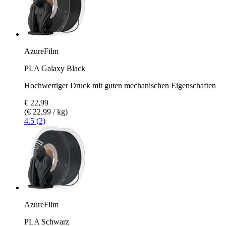
AzureFilm
PLA Galaxy Black
Hochwertiger Druck mit guten mechanischen Eigenschaften
€ 22,99
(€ 22,99 / kg)
4.5 (2)
AzureFilm
PLA Schwarz