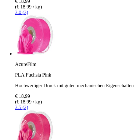
€ 18,99
(€ 18,99 / kg)
3.0 (3)
AzureFilm
PLA Fuchsia Pink
Hochwertiger Druck mit guten mechanischen Eigenschaften
€ 18,99
(€ 18,99 / kg)
3.5 (2)