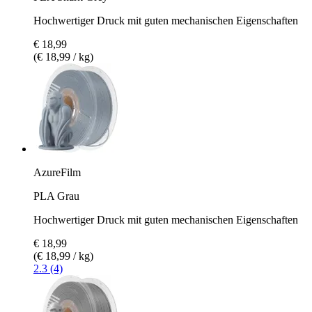
Hochwertiger Druck mit guten mechanischen Eigenschaften
€ 18,99
(€ 18,99 / kg)
AzureFilm
PLA Grau
Hochwertiger Druck mit guten mechanischen Eigenschaften
€ 18,99
(€ 18,99 / kg)
2.3 (4)