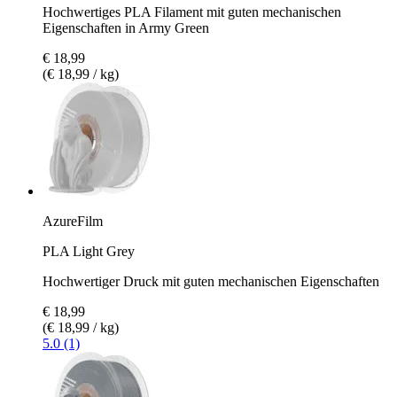
Hochwertiges PLA Filament mit guten mechanischen
Eigenschaften in Army Green
€ 18,99
(€ 18,99 / kg)
AzureFilm
PLA Light Grey
Hochwertiger Druck mit guten mechanischen Eigenschaften
€ 18,99
(€ 18,99 / kg)
5.0 (1)