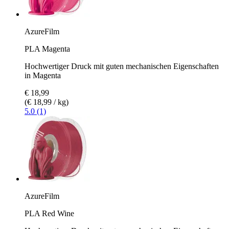
AzureFilm
PLA Magenta
Hochwertiger Druck mit guten mechanischen Eigenschaften
in Magenta
€ 18,99
(€ 18,99 / kg)
5.0 (1)
AzureFilm
PLA Red Wine