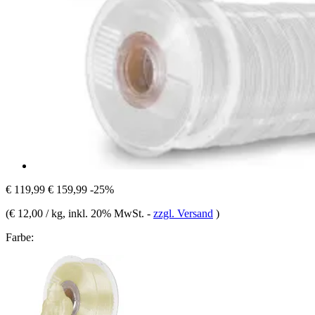
€ 119,99
€ 159,99
-25%
(
€ 12,00 / kg
, inkl. 20% MwSt.
-
zzgl. Versand
)
Farbe: