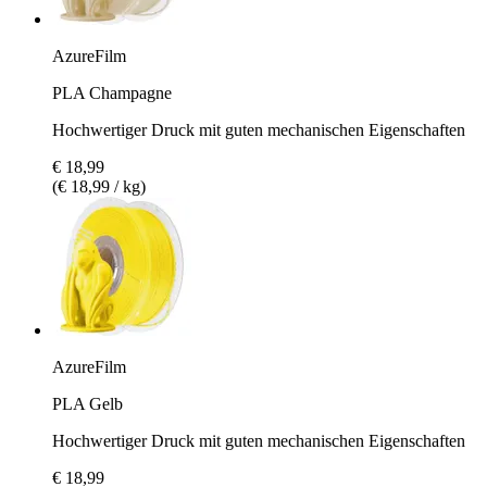
AzureFilm
PLA Champagne
Hochwertiger Druck mit guten mechanischen Eigenschaften
€ 18,99
(€ 18,99 / kg)
AzureFilm
PLA Gelb
Hochwertiger Druck mit guten mechanischen Eigenschaften
€ 18,99