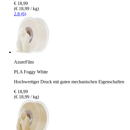
€ 18,99
(€ 18,99 / kg)
2.8 (6)
AzureFilm
PLA Foggy White
Hochwertiger Druck mit guten mechanischen Eigenschaften
€ 18,99
(€ 18,99 / kg)