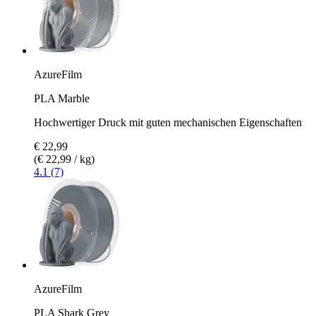
AzureFilm
PLA Marble
Hochwertiger Druck mit guten mechanischen Eigenschaften
€ 22,99
(€ 22,99 / kg)
4.1 (7)
AzureFilm
PLA Shark Grey