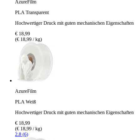
AzureFilm
PLA Transparent
Hochwertiger Druck mit guten mechanischen Eigenschaften
€ 18,99
(€ 18,99 / kg)
AzureFilm
PLA Weiß
Hochwertiger Druck mit guten mechanischen Eigenschaften
€ 18,99
(€ 18,99 / kg)
2.8 (6)