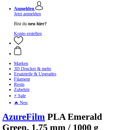
Anmelden
Jetzt anmelden
Bist du
neu hier?
Konto erstellen
Marken
3D Drucker & mehr
Ersatzteile & Upgrades
Filament
Resin
Zubehör
⚡ Sale
🔥 Neu
AzureFilm
PLA Emerald
Green, 1,75 mm / 1000 g