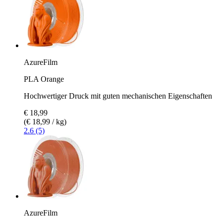
AzureFilm
PLA Orange
Hochwertiger Druck mit guten mechanischen Eigenschaften
€ 18,99
(€ 18,99 / kg)
2.6 (5)
AzureFilm