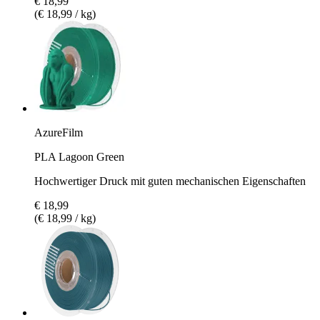
€ 18,99
(€ 18,99 / kg)
AzureFilm
PLA Lagoon Green
Hochwertiger Druck mit guten mechanischen Eigenschaften
€ 18,99
(€ 18,99 / kg)