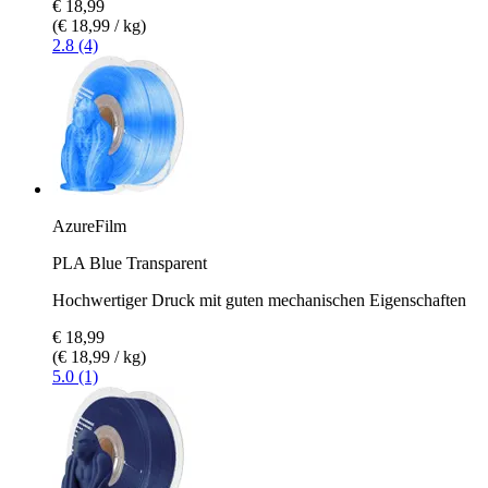
€ 18,99
(€ 18,99 / kg)
2.8 (4)
AzureFilm
PLA Blue Transparent
Hochwertiger Druck mit guten mechanischen Eigenschaften
€ 18,99
(€ 18,99 / kg)
5.0 (1)