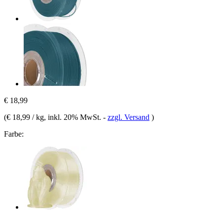
€ 18,99
(
€ 18,99 / kg
, inkl. 20% MwSt.
-
zzgl. Versand
)
Farbe: