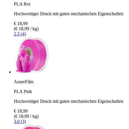
PLA Rot
Hochwertiger Druck mit guten mechanischen Eigenschaften
€ 18,99
(€ 18,99 / kg)
2.5 (4)
AzureFilm
PLA Pink
Hochwertiger Druck mit guten mechanischen Eigenschaften
€ 18,99
(€ 18,99 / kg)
3.0 (3)