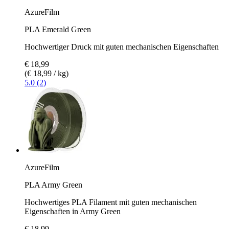
AzureFilm
PLA Emerald Green
Hochwertiger Druck mit guten mechanischen Eigenschaften
€ 18,99
(€ 18,99 / kg)
5.0 (2)
AzureFilm
PLA Army Green
Hochwertiges PLA Filament mit guten mechanischen
Eigenschaften in Army Green
€ 18,99