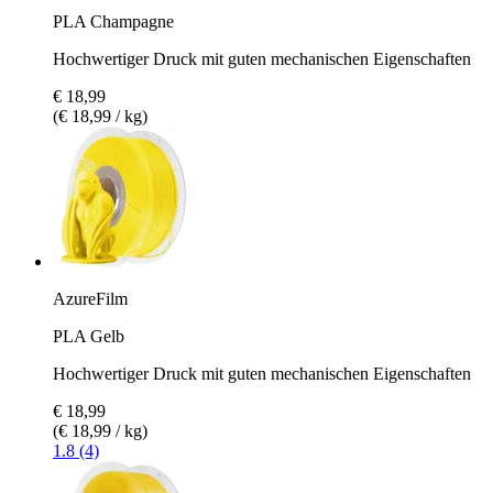
PLA Champagne
Hochwertiger Druck mit guten mechanischen Eigenschaften
€ 18,99
(€ 18,99 / kg)
AzureFilm
PLA Gelb
Hochwertiger Druck mit guten mechanischen Eigenschaften
€ 18,99
(€ 18,99 / kg)
1.8 (4)