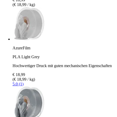
(€ 18,99 / kg)
AzureFilm
PLA Light Grey
Hochwertiger Druck mit guten mechanischen Eigenschaften
€ 18,99
(€ 18,99 / kg)
5.0 (1)