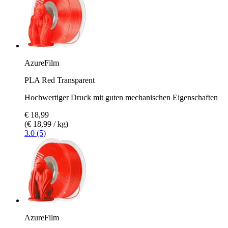
AzureFilm
PLA Red Transparent
Hochwertiger Druck mit guten mechanischen Eigenschaften
€ 18,99
(€ 18,99 / kg)
3.0 (5)
AzureFilm