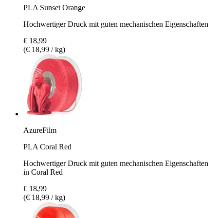
PLA Sunset Orange
Hochwertiger Druck mit guten mechanischen Eigenschaften
€ 18,99
(€ 18,99 / kg)
AzureFilm
PLA Coral Red
Hochwertiger Druck mit guten mechanischen Eigenschaften
in Coral Red
€ 18,99
(€ 18,99 / kg)