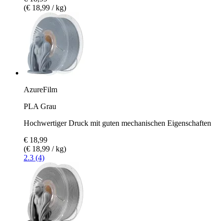
(€ 18,99 / kg)
AzureFilm
PLA Grau
Hochwertiger Druck mit guten mechanischen Eigenschaften
€ 18,99
(€ 18,99 / kg)
2.3 (4)