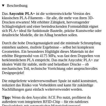
Beschreibung
Das
Anycubic PLA+
ist die weiterentwickelte Version des
klassischen PLA-Filaments – für alle, die mehr von ihren 3D-
Drucken erwarten! Mit erhöhter Zähigkeit, hervorragender
Schlagfestigkeit und einer beeindruckenden Formstabilität eignet
sich PLA+ ideal für funktionale Bauteile, präzise Kunstwerke oder
detailreiche Modelle, die im Alltag bestehen sollen.
Durch die hohe Druckgenauigkeit und die minimale Schrumpfung
entstehen saubere, rissfreie Ergebnisse – selbst bei komplexen
Geometrien. Ein besonderes Highlight dieses Materials ist der
erhöhte Biegemodul von 4175 MPa, was fast dem Doppelten von
herkömmlichem PLA entspricht. Das macht Anycubic PLA+ zur
idealen Wahl für stabile, steife und belastbare Drucke – ob
mechanisches Teil, technische Vorrichtung oder anspruchsvolles
Designprojekt!
Die mitgelieferte wiederverwendbare Spule ist stabil konstruiert,
reduziert das Risiko von Verheddern und kann für zukünftige
Nachfüllungen ganz einfach weiterverwendet werden.
Tipp:
Wenn du den Anycubic ACE Pro nutzt, profitierst du
außerdem vom integrierten RFID-Chip – für ein nahtloses
Druckerlebnis mit automatischer Materialerkennung!