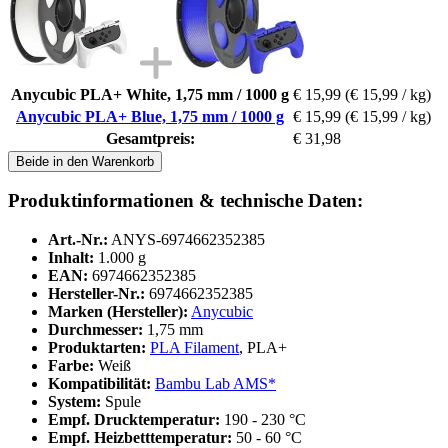
Anycubic PLA+ White, 1,75 mm / 1000 g
€ 15,99
(€ 15,99 / kg)
Anycubic PLA+ Blue, 1,75 mm / 1000 g
€ 15,99
(€ 15,99 / kg)
Gesamtpreis:
€ 31,98
Beide in den Warenkorb
Produktinformationen & technische Daten:
Art.-Nr.:
ANYS-6974662352385
Inhalt:
1.000 g
EAN:
6974662352385
Hersteller-Nr.:
6974662352385
Marken (Hersteller):
Anycubic
Durchmesser:
1,75 mm
Produktarten:
PLA Filament
, PLA+
Farbe:
Weiß
Kompatibilität:
Bambu Lab AMS*
System:
Spule
Empf. Drucktemperatur:
190 - 230 °C
Empf. Heizbetttemperatur:
50 - 60 °C