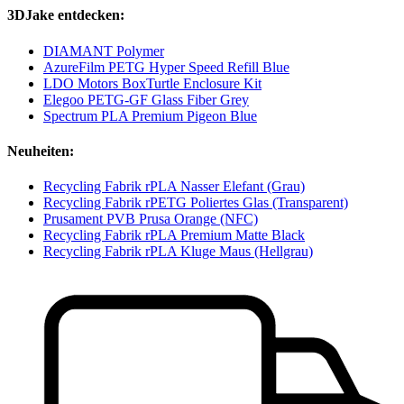
3DJake entdecken:
DIAMANT Polymer
AzureFilm PETG Hyper Speed Refill Blue
LDO Motors BoxTurtle Enclosure Kit
Elegoo PETG-GF Glass Fiber Grey
Spectrum PLA Premium Pigeon Blue
Neuheiten:
Recycling Fabrik rPLA Nasser Elefant (Grau)
Recycling Fabrik rPETG Poliertes Glas (Transparent)
Prusament PVB Prusa Orange (NFC)
Recycling Fabrik rPLA Premium Matte Black
Recycling Fabrik rPLA Kluge Maus (Hellgrau)