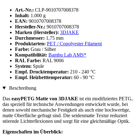
Art.-Nr.:
CLP-9010707008378
Inhalt:
1.000 g
EAN:
9010707008378
Hersteller-Nr.:
9010707008378
Marken (Hersteller):
3DJAKE
Durchmesser:
1,75 mm
Produktarten:
PET / Copolyester Filament
Farbe:
Grau / Silber
Kompatibilität:
Bambu Lab AMS*
RAL Farbe:
RAL 9006
System:
Spule
Empf. Drucktemperatur:
210 - 240 °C
Empf. Heizbetttemperatur:
60 - 90 °C
Beschreibung
Das
easyPETG Matte von 3DJAKE
ist ein modifiziertes PETG,
das speziell für technische Anwendungen entwickelt wurde, bei
denen sowohl mechanische Festigkeit als auch eine hochwertige,
matte Oberfläche gefragt sind. Die seidenmatte Textur reduziert
störende Lichtreflexionen und sorgt für eine gleichmäßige Optik.
Eigenschaften im Überblick: