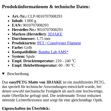
Produktinformationen & technische Daten:
Art.-Nr.:
CLP-9010707008293
Inhalt:
1.000 g
EAN:
9010707008293
Hersteller-Nr.:
9010707008293
Marken (Hersteller):
3DJAKE
Durchmesser:
1,75 mm
Produktarten:
PET / Copolyester Filament
Farbe:
Gelb
Kompatibilität:
Bambu Lab AMS*
System:
Spule
Empf. Drucktemperatur:
210 - 240 °C
Empf. Heizbetttemperatur:
60 - 90 °C
Beschreibung
Das
easyPETG Matte von 3DJAKE
ist ein modifiziertes PETG,
das speziell für technische Anwendungen entwickelt wurde, bei
denen sowohl mechanische Festigkeit als auch eine hochwertige,
matte Oberfläche gefragt sind. Die seidenmatte Textur reduziert
störende Lichtreflexionen und sorgt für eine gleichmäßige Optik.
Eigenschaften im Überblick: