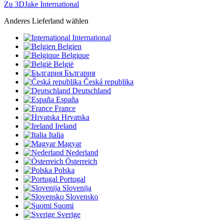
Zu 3DJake International
Anderes Lieferland wählen
International
Belgien
Belgique
België
България
Česká republika
Deutschland
España
France
Hrvatska
Ireland
Italia
Magyar
Nederland
Österreich
Polska
Portugal
Slovenija
Slovensko
Suomi
Sverige