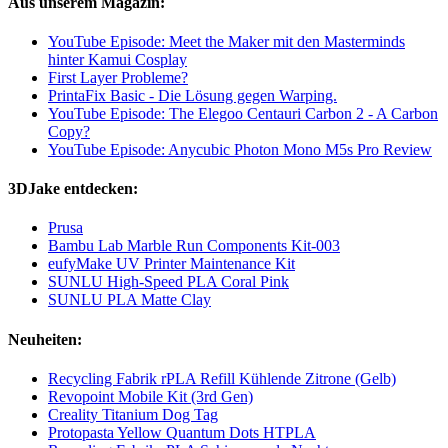
Aus unserem Magazin:
YouTube Episode: Meet the Maker mit den Masterminds
hinter Kamui Cosplay
First Layer Probleme?
PrintaFix Basic - Die Lösung gegen Warping.
YouTube Episode: The Elegoo Centauri Carbon 2 - A Carbon
Copy?
YouTube Episode: Anycubic Photon Mono M5s Pro Review
3DJake entdecken:
Prusa
Bambu Lab Marble Run Components Kit-003
eufyMake UV Printer Maintenance Kit
SUNLU High-Speed PLA Coral Pink
SUNLU PLA Matte Clay
Neuheiten:
Recycling Fabrik rPLA Refill Kühlende Zitrone (Gelb)
Revopoint Mobile Kit (3rd Gen)
Creality Titanium Dog Tag
Protopasta Yellow Quantum Dots HTPLA