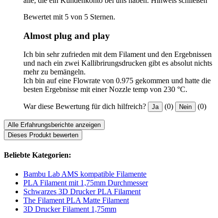
alle, die ein Kundenkonto bei uns haben.
Hinweis schließen
Bewertet mit 5 von 5 Sternen.
Almost plug and play
Ich bin sehr zufrieden mit dem Filament und den Ergebnissen
und nach ein zwei Kallibrirungsdrucken gibt es absolut nichts
mehr zu bemängeln.
Ich bin auf eine Flowrate von 0.975 gekommen und hatte die
besten Ergebnisse mit einer Nozzle temp von 230 °C.
War diese Bewertung für dich hilfreich?
(0)
(0)
Ja
Nein
Alle Erfahrungsberichte anzeigen
Dieses Produkt bewerten
Beliebte Kategorien:
Bambu Lab AMS kompatible Filamente
PLA Filament mit 1,75mm Durchmesser
Schwarzes 3D Drucker PLA Filament
The Filament PLA Matte Filament
3D Drucker Filament 1,75mm