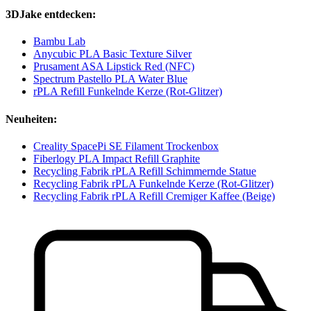
3DJake entdecken:
Bambu Lab
Anycubic PLA Basic Texture Silver
Prusament ASA Lipstick Red (NFC)
Spectrum Pastello PLA Water Blue
rPLA Refill Funkelnde Kerze (Rot-Glitzer)
Neuheiten:
Creality SpacePi SE Filament Trockenbox
Fiberlogy PLA Impact Refill Graphite
Recycling Fabrik rPLA Refill Schimmernde Statue
Recycling Fabrik rPLA Funkelnde Kerze (Rot-Glitzer)
Recycling Fabrik rPLA Refill Cremiger Kaffee (Beige)