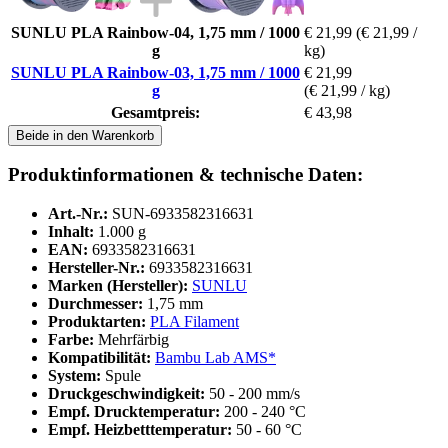
SUNLU PLA Rainbow-04, 1,75 mm / 1000
€ 21,99
(€ 21,99 /
g
kg)
SUNLU PLA Rainbow-03, 1,75 mm / 1000
€ 21,99
g
(€ 21,99 / kg)
Gesamtpreis:
€ 43,98
Beide in den Warenkorb
Produktinformationen & technische Daten:
Art.-Nr.:
SUN-6933582316631
Inhalt:
1.000 g
EAN:
6933582316631
Hersteller-Nr.:
6933582316631
Marken (Hersteller):
SUNLU
Durchmesser:
1,75 mm
Produktarten:
PLA Filament
Farbe:
Mehrfärbig
Kompatibilität:
Bambu Lab AMS*
System:
Spule
Druckgeschwindigkeit:
50 - 200 mm/s
Empf. Drucktemperatur:
200 - 240 °C
Empf. Heizbetttemperatur:
50 - 60 °C