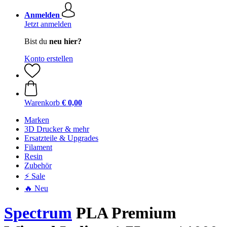
Anmelden
Jetzt anmelden
Bist du
neu hier?
Konto erstellen
Warenkorb
€ 0,00
Marken
3D Drucker & mehr
Ersatzteile & Upgrades
Filament
Resin
Zubehör
⚡ Sale
🔥 Neu
Spectrum
PLA Premium