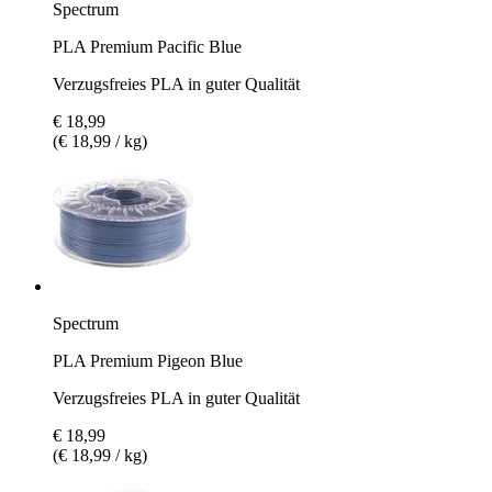
Spectrum
PLA Premium Pacific Blue
Verzugsfreies PLA in guter Qualität
€ 18,99
(€ 18,99 / kg)
Spectrum
PLA Premium Pigeon Blue
Verzugsfreies PLA in guter Qualität
€ 18,99
(€ 18,99 / kg)