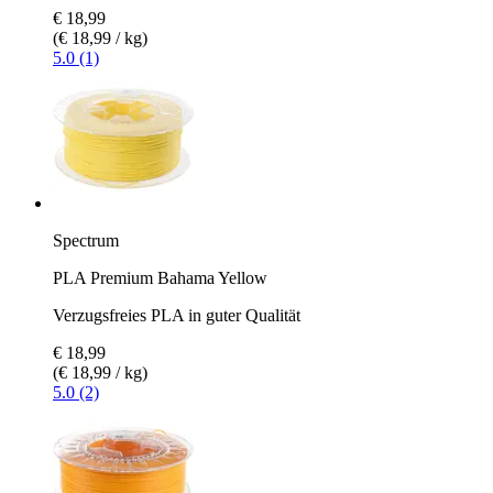
€ 18,99
(€ 18,99 / kg)
5.0 (1)
Spectrum
PLA Premium Bahama Yellow
Verzugsfreies PLA in guter Qualität
€ 18,99
(€ 18,99 / kg)
5.0 (2)