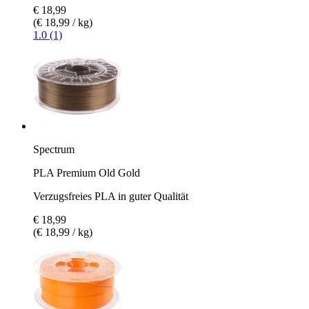
€ 18,99
(€ 18,99 / kg)
1.0 (1)
Spectrum
PLA Premium Old Gold
Verzugsfreies PLA in guter Qualität
€ 18,99
(€ 18,99 / kg)