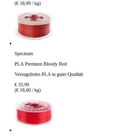
(€ 18,99 / kg)
Spectrum
PLA Premium Bloody Red
Verzugsfreies PLA in guter Qualität
€ 35,99
(€ 18,00 / kg)