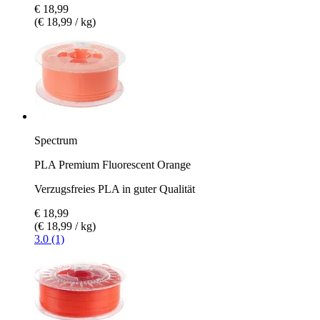
€ 18,99
(€ 18,99 / kg)
Spectrum
PLA Premium Fluorescent Orange
Verzugsfreies PLA in guter Qualität
€ 18,99
(€ 18,99 / kg)
3.0 (1)