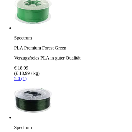
Spectrum
PLA Premium Forest Green
Verzugsfreies PLA in guter Qualität
€ 18,99
(€ 18,99 / kg)
5.0 (1)
Spectrum