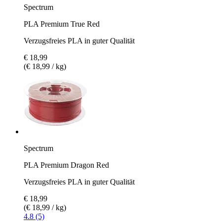
Spectrum
PLA Premium True Red
Verzugsfreies PLA in guter Qualität
€ 18,99
(€ 18,99 / kg)
Spectrum
PLA Premium Dragon Red
Verzugsfreies PLA in guter Qualität
€ 18,99
(€ 18,99 / kg)
4.8 (5)