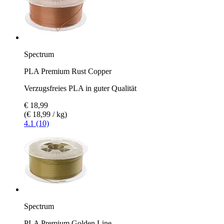
Spectrum
PLA Premium Rust Copper
Verzugsfreies PLA in guter Qualität
€ 18,99
(€ 18,99 / kg)
4.1 (10)
Spectrum
PLA Premium Golden Line