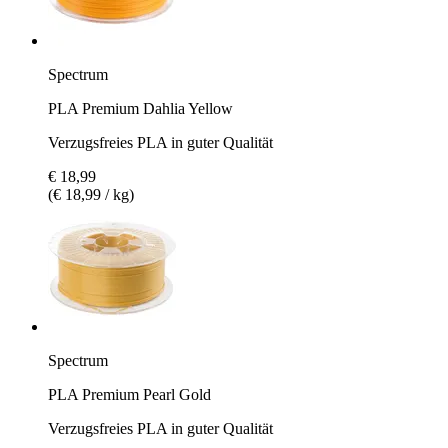
Spectrum
PLA Premium Dahlia Yellow
Verzugsfreies PLA in guter Qualität
€ 18,99
(€ 18,99 / kg)
Spectrum
PLA Premium Pearl Gold
Verzugsfreies PLA in guter Qualität