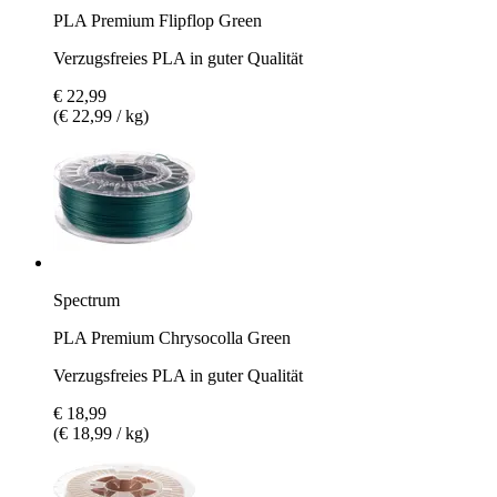
PLA Premium Flipflop Green
Verzugsfreies PLA in guter Qualität
€ 22,99
(€ 22,99 / kg)
Spectrum
PLA Premium Chrysocolla Green
Verzugsfreies PLA in guter Qualität
€ 18,99
(€ 18,99 / kg)