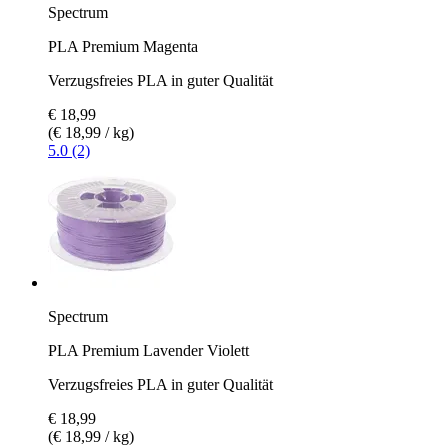
Spectrum
PLA Premium Magenta
Verzugsfreies PLA in guter Qualität
€ 18,99
(€ 18,99 / kg)
5.0 (2)
Spectrum
PLA Premium Lavender Violett
Verzugsfreies PLA in guter Qualität
€ 18,99
(€ 18,99 / kg)