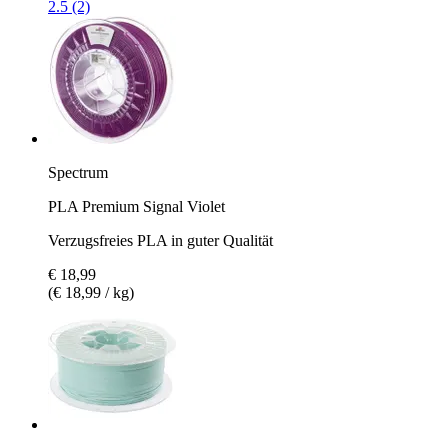
2.5 (2)
Spectrum
PLA Premium Signal Violet
Verzugsfreies PLA in guter Qualität
€ 18,99
(€ 18,99 / kg)