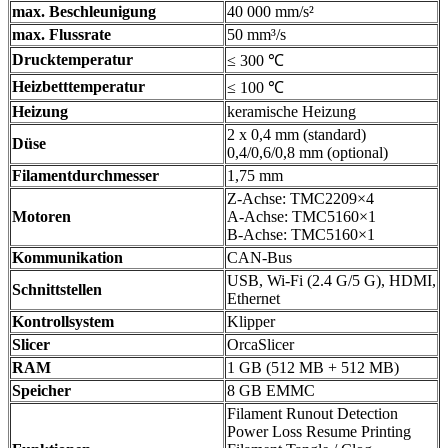
max. Beschleunigung
40 000 mm/s²
max. Flussrate
50 mm³/s
Drucktemperatur
≤ 300 ℃
Heizbetttemperatur
≤ 100 ℃
Heizung
keramische Heizung
2 x 0,4 mm (standard)
Düse
0,4/0,6/0,8 mm (optional)
Filamentdurchmesser
1,75 mm
Z-Achse: TMC2209×4
Motoren
A-Achse: TMC5160×1
B-Achse: TMC5160×1
Kommunikation
CAN-Bus
USB, Wi-Fi (2.4 G/5 G), HDMI,
Schnittstellen
Ethernet
Kontrollsystem
Klipper
Slicer
OrcaSlicer
RAM
1 GB (512 MB + 512 MB)
Speicher
8 GB EMMC
Filament Runout Detection
Power Loss Resume Printing