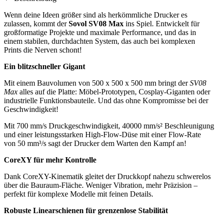
Wenn deine Ideen größer sind als herkömmliche Drucker es
zulassen, kommt der
Sovol SV08 Max
ins Spiel. Entwickelt für
großformatige Projekte und maximale Performance, und das in
einem stabilen, durchdachten System, das auch bei komplexen
Prints die Nerven schont!
Ein blitzschneller Gigant
Mit einem Bauvolumen von 500 x 500 x 500 mm bringt der
SV08
Max
alles auf die Platte: Möbel-Prototypen, Cosplay-Giganten oder
industrielle Funktionsbauteile. Und das ohne Kompromisse bei der
Geschwindigkeit!
Mit 700 mm/s Druckgeschwindigkeit, 40000 mm/s² Beschleunigung
und einer leistungsstarken High-Flow-Düse mit einer Flow-Rate
von 50 mm³/s sagt der Drucker dem Warten den Kampf an!
CoreXY für mehr Kontrolle
Dank CoreXY-Kinematik gleitet der Druckkopf nahezu schwerelos
über die Bauraum-Fläche. Weniger Vibration, mehr Präzision –
perfekt für komplexe Modelle mit feinen Details.
Robuste Linearschienen für grenzenlose Stabilität