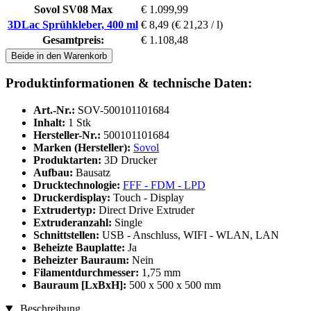
Sovol SV08 Max
€ 1.099,99
3DLac Sprühkleber, 400 ml
€ 8,49
(€ 21,23 / l)
Gesamtpreis:
€ 1.108,48
Beide in den Warenkorb
Produktinformationen & technische Daten:
Art.-Nr.:
SOV-500101101684
Inhalt:
1 Stk
Hersteller-Nr.:
500101101684
Marken (Hersteller):
Sovol
Produktarten:
3D Drucker
Aufbau:
Bausatz
Drucktechnologie:
FFF - FDM - LPD
Druckerdisplay:
Touch - Display
Extrudertyp:
Direct Drive Extruder
Extruderanzahl:
Single
Schnittstellen:
USB - Anschluss, WIFI - WLAN, LAN
Beheizte Bauplatte:
Ja
Beheizter Bauraum:
Nein
Filamentdurchmesser:
1,75 mm
Bauraum [LxBxH]:
500 x 500 x 500 mm
Beschreibung