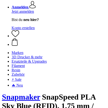
Anmelden
Jetzt anmelden
Bist du
neu hier?
Konto erstellen
Marken
3D Drucker & mehr
Ersatzteile & Upgrades
Filament
Resin
Zubehör
⚡ Sale
🔥 Neu
Snapmaker
SnapSpeed PLA
Sky Blue (RFID), 1,75 mm /