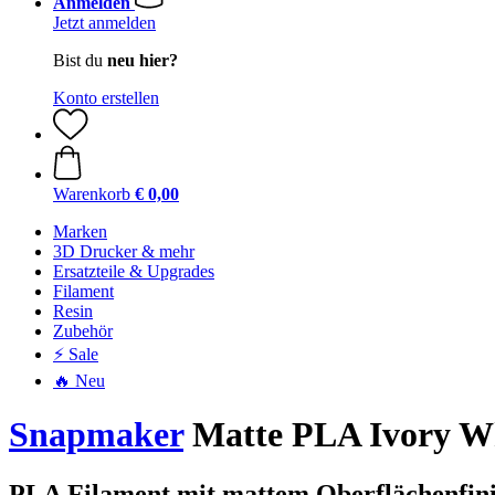
Anmelden
Jetzt anmelden
Bist du
neu hier?
Konto erstellen
Warenkorb
€ 0,00
Marken
3D Drucker & mehr
Ersatzteile & Upgrades
Filament
Resin
Zubehör
⚡ Sale
🔥 Neu
Snapmaker
Matte PLA Ivory Wh
PLA Filament mit mattem Oberflächenfini