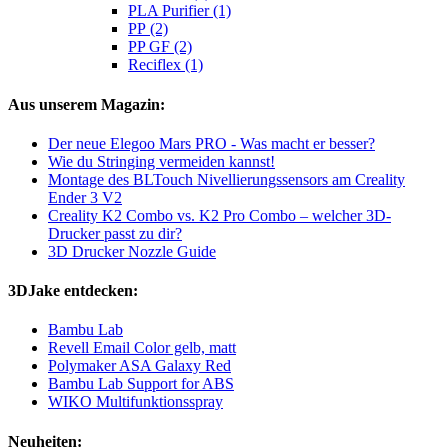
PLA Purifier (1)
PP (2)
PP GF (2)
Reciflex (1)
Aus unserem Magazin:
Der neue Elegoo Mars PRO - Was macht er besser?
Wie du Stringing vermeiden kannst!
Montage des BLTouch Nivellierungssensors am Creality
Ender 3 V2
Creality K2 Combo vs. K2 Pro Combo – welcher 3D-
Drucker passt zu dir?
3D Drucker Nozzle Guide
3DJake entdecken:
Bambu Lab
Revell Email Color gelb, matt
Polymaker ASA Galaxy Red
Bambu Lab Support for ABS
WIKO Multifunktionsspray
Neuheiten: