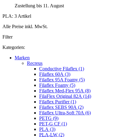
Zustellung bis 11. August
PLA: 3 Artikel
Alle Preise inkl. MwSt.
Filter
Kategorien:
Marken
Recreus
Conductive Filaflex (1)
Filaflex 60A (3)
Filaflex 95A Foamy (5)
Filaflex Foamy (5)
Filaflex Med-Flex 95A (8)
FilaFlex Original 82A (14)
Filaflex Purifier (1)
Filaflex SEBS 90A (2)
Filaflex Ultra-Soft 70A (6)
PETG (9)
PET-G CF (1)
PLA (3)
PLA-LW (2)