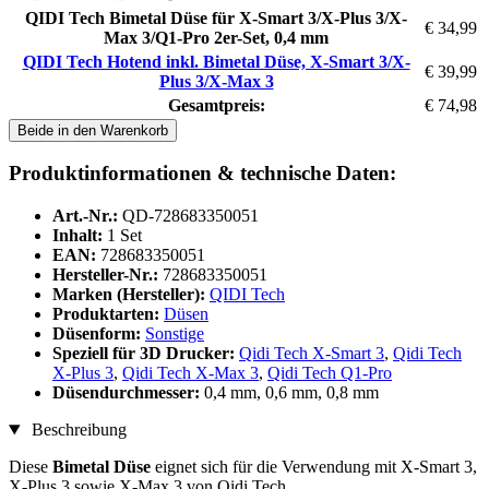
QIDI Tech Bimetal Düse für X-Smart 3/X-Plus 3/X-
€ 34,99
Max 3/Q1-Pro 2er-Set, 0,4 mm
QIDI Tech Hotend inkl. Bimetal Düse, X-Smart 3/X-
€ 39,99
Plus 3/X-Max 3
Gesamtpreis:
€ 74,98
Beide in den Warenkorb
Produktinformationen & technische Daten:
Art.-Nr.:
QD-728683350051
Inhalt:
1 Set
EAN:
728683350051
Hersteller-Nr.:
728683350051
Marken (Hersteller):
QIDI Tech
Produktarten:
Düsen
Düsenform:
Sonstige
Speziell für 3D Drucker:
Qidi Tech X-Smart 3
,
Qidi Tech
X-Plus 3
,
Qidi Tech X-Max 3
,
Qidi Tech Q1-Pro
Düsendurchmesser:
0,4 mm, 0,6 mm, 0,8 mm
Beschreibung
Diese
Bimetal Düse
eignet sich für die Verwendung mit X-Smart 3,
X-Plus 3 sowie X-Max 3 von Qidi Tech.