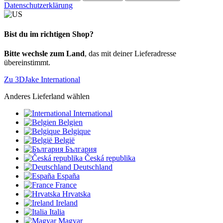
Datenschutzerklärung
Bist du im richtigen Shop?
Bitte wechsle zum Land
, das mit deiner Lieferadresse
übereinstimmt.
Zu 3DJake International
Anderes Lieferland wählen
International
Belgien
Belgique
België
България
Česká republika
Deutschland
España
France
Hrvatska
Ireland
Italia
Magyar