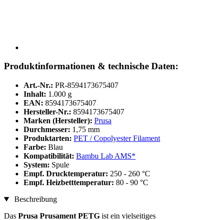
Produktinformationen & technische Daten:
Art.-Nr.:
PR-8594173675407
Inhalt:
1.000 g
EAN:
8594173675407
Hersteller-Nr.:
8594173675407
Marken (Hersteller):
Prusa
Durchmesser:
1,75 mm
Produktarten:
PET / Copolyester Filament
Farbe:
Blau
Kompatibilität:
Bambu Lab AMS*
System:
Spule
Empf. Drucktemperatur:
250 - 260 °C
Empf. Heizbetttemperatur:
80 - 90 °C
Beschreibung
Das
Prusa Prusament PETG
ist ein vielseitiges