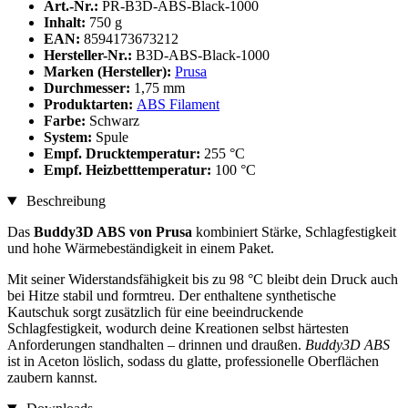
Art.-Nr.:
PR-B3D-ABS-Black-1000
Inhalt:
750 g
EAN:
8594173673212
Hersteller-Nr.:
B3D-ABS-Black-1000
Marken (Hersteller):
Prusa
Durchmesser:
1,75 mm
Produktarten:
ABS Filament
Farbe:
Schwarz
System:
Spule
Empf. Drucktemperatur:
255 °C
Empf. Heizbetttemperatur:
100 °C
Beschreibung
Das
Buddy3D ABS von Prusa
kombiniert Stärke, Schlagfestigkeit
und hohe Wärmebeständigkeit in einem Paket.
Mit seiner Widerstandsfähigkeit bis zu 98 °C bleibt dein Druck auch
bei Hitze stabil und formtreu. Der enthaltene synthetische
Kautschuk sorgt zusätzlich für eine beeindruckende
Schlagfestigkeit, wodurch deine Kreationen selbst härtesten
Anforderungen standhalten – drinnen und draußen.
Buddy3D ABS
ist in Aceton löslich, sodass du glatte, professionelle Oberflächen
zaubern kannst.