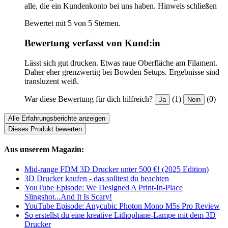
alle, die ein Kundenkonto bei uns haben.
Hinweis schließen
Bewertet mit 5 von 5 Sternen.
Bewertung verfasst von Kund:in
Lässt sich gut drucken. Etwas raue Oberfläche am Filament.
Daher eher grenzwertig bei Bowden Setups. Ergebnisse sind
transluzent weiß.
War diese Bewertung für dich hilfreich?
(1)
(0)
Ja
Nein
Alle Erfahrungsberichte anzeigen
Dieses Produkt bewerten
Aus unserem Magazin:
Mid-range FDM 3D Drucker unter 500 €! (2025 Edition)
3D Drucker kaufen - das solltest du beachten
YouTube Episode: We Designed A Print-In-Place
Slingshot...And It Is Scary!
YouTube Episode: Anycubic Photon Mono M5s Pro Review
So erstellst du eine kreative Lithophane-Lampe mit dem 3D
Drucker