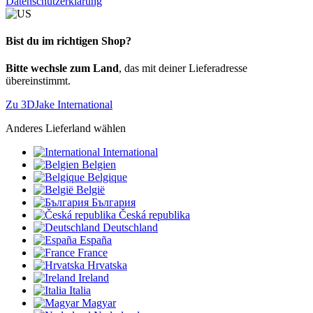
Datenschutzerklärung
Bist du im richtigen Shop?
Bitte wechsle zum Land
, das mit deiner Lieferadresse
übereinstimmt.
Zu 3DJake International
Anderes Lieferland wählen
International
Belgien
Belgique
België
България
Česká republika
Deutschland
España
France
Hrvatska
Ireland
Italia
Magyar