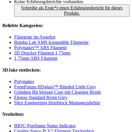
Keine Erfahrungsberichte vorhanden.
Schreibe als Erste*r einen Erfahrungsbericht für dieses
Produkt.
Beliebte Kategorien:
Filamente im Angebot
Bambu Lab AMS kompatible Filamente
Polymaker™ ABS Filament
3D Drucker Filament 1,75mm
1,75mm ABS Filament
3DJake entdecken:
Polymaker
FormFutura HDglass™ Blinded Light Grey
Grinding Bit Storage Case mit Cleaning Brush
Elegoo Standard Resin Grey
Slice Engineering Heizblock Montagezubehör
Neuheiten:
BIQU PopStatus Status Indicator
Creality Space Pi V2 Filament Trockenbox