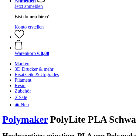
Anmelden
Jetzt anmelden
Bist du
neu hier?
Konto erstellen
Warenkorb
€ 0,00
Marken
3D Drucker & mehr
Ersatzteile & Upgrades
Filament
Resin
Zubehör
⚡ Sale
🔥 Neu
Polymaker
PolyLite PLA Schwar
Hochwertiges günstiges PLA von Polymak