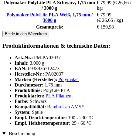
Polymaker PolyLite PLA Schwarz, 1,75 mm
€ 79,99
(€ 26,66 /
/ 3000 g
kg)
Polymaker PolyLite PLA Weiß, 1,75 mm /
€ 79,99
3000 g
(€ 26,66 / kg)
Gesamtpreis:
€ 159,98
Beide in den Warenkorb
Produktinformationen & technische Daten:
Art.-Nr.:
PM-PA02037
Inhalt:
3.000 g
EAN:
6938936712473
Hersteller-Nr.:
PA02037
Marken (Hersteller):
Polymaker
Durchmesser:
1,75 mm
Produktlinie:
PolyLite PLA
Produktarten:
PLA Filament
Farbe:
Schwarz
Kompatibilität:
Bambu Lab AMS*
System:
Spule
Empf. Drucktemperatur:
190 - 230 °C
Empf. Heizbetttemperatur:
25 - 60 °C
Beschreibung