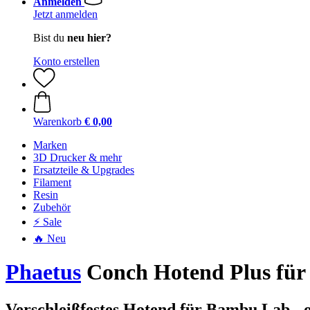
Anmelden
Jetzt anmelden
Bist du
neu hier?
Konto erstellen
Warenkorb
€ 0,00
Marken
3D Drucker & mehr
Ersatzteile & Upgrades
Filament
Resin
Zubehör
⚡ Sale
🔥 Neu
Phaetus
Conch Hotend Plus für
Verschleißfestes Hotend für Bambu Lab -