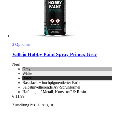
3 Optionen
Vallejo
Hobby Paint Spray Primer, Grey
Neu!
Grey
White
Black
Basislack + hochpigmentierter Farbe
Selbstnivellierende AV-Sprühformel
Haftung auf Metall, Kunststoff & Resin
€ 11,99
Zustellung bis 11. August