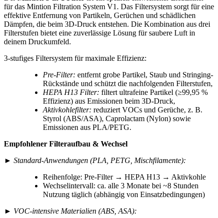
für das Mintion Filtration System V1. Das Filtersystem sorgt für eine
effektive Entfernung von Partikeln, Gerüchen und schädlichen
Dämpfen, die beim 3D-Druck entstehen. Die Kombination aus drei
Filterstufen bietet eine zuverlässige Lösung für saubere Luft in
deinem Druckumfeld.
3-stufiges Filtersystem für maximale Effizienz:
Pre-Filter:
entfernt grobe Partikel, Staub und Stringing-
Rückstände und schützt die nachfolgenden Filterstufen,
HEPA H13 Filter:
filtert ultrafeine Partikel (≥99,95 %
Effizienz) aus Emissionen beim 3D-Druck,
Aktivkohlefilter:
reduziert VOCs und Gerüche, z. B.
Styrol (ABS/ASA), Caprolactam (Nylon) sowie
Emissionen aus PLA/PETG.
Empfohlener Filteraufbau & Wechsel
►
Standard-Anwendungen (PLA, PETG, Mischfilamente):
Reihenfolge: Pre-Filter → HEPA H13 → Aktivkohle
Wechselintervall: ca. alle 3 Monate bei ~8 Stunden
Nutzung täglich (abhängig von Einsatzbedingungen)
►
VOC-intensive Materialien (ABS, ASA):