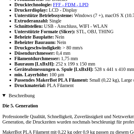
Drucktechnologie:
FFF - FDM - LPD
Druckerdisplay:
LCD - Display
Unterstütze Betriebssysteme:
Windows (7 +), macOS X (10.7
Extruderanzahl:
Single
Schnittstellen:
USB - Anschluss, WIFI - WLAN
Unterstützte Formate (Slicer):
STL, OBJ, THING
Beheizte Bauplatte:
Nein
Beheizter Bauraum:
Nein
Druckgeschwindigkeit:
> 80 mm/s
Düsendurchmesser:
0,4 mm
Filamentdurchmesser:
1,75 mm
Bauraum [LxBxH]:
252 x 199 x 150 mm
Geräteabmessungen o. Spule [LxBxH]:
528 x 441 x 410 mm
min. Layerhöhe:
100 µm
Passendes MakerBot PLA Filament:
Small (0,22 kg), Large 
Druckmaterial:
PLA Filament
Beschreibung
Die 5. Generation
Professionelle Qualität, Schnelligkeit, Zuverlässigkeit und Netzwe
Generation, die Druckzeiten wurden nochmals beschleunigt für profe
MakerBot PLA Filament mit 0,22 kg oder 0,9 kg passen zu diesem Ge