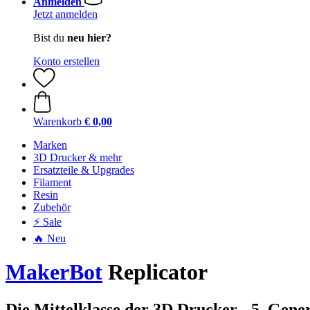
Anmelden
Jetzt anmelden
Bist du
neu hier?
Konto erstellen
Warenkorb
€ 0,00
Marken
3D Drucker & mehr
Ersatzteile & Upgrades
Filament
Resin
Zubehör
⚡ Sale
🔥 Neu
MakerBot
Replicator
Die Mittelklasse der 3D Drucker - 5. Gene