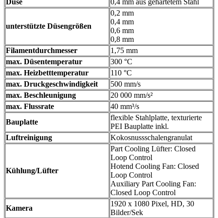
Düse
0,4 mm aus gehärtetem Stahl
0,2 mm
0,4 mm
unterstützte Düsengrößen
0,6 mm
0,8 mm
Filamentdurchmesser
1,75 mm
max. Düsentemperatur
300 °C
max. Heizbetttemperatur
110 °C
max. Druckgeschwindigkeit
500 mm/s
max. Beschleunigung
20 000 mm/s²
max. Flussrate
40 mm³/s
flexible Stahlplatte, texturierte
Bauplatte
PEI Bauplatte inkl.
Luftreinigung
Kokosnussschalengranulat
Part Cooling Lüfter: Closed
Loop Control
Hotend Cooling Fan: Closed
Kühlung/Lüfter
Loop Control
Auxiliary Part Cooling Fan:
Closed Loop Control
1920 x 1080 Pixel, HD, 30
Kamera
Bilder/Sek