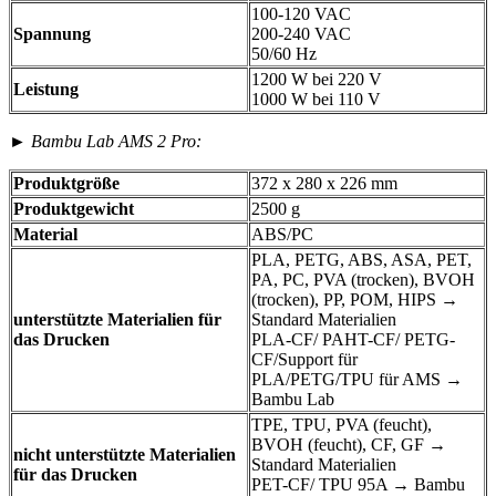
100-120 VAC
Spannung
200-240 VAC
50/60 Hz
1200 W bei 220 V
Leistung
1000 W bei 110 V
►
Bambu Lab AMS 2 Pro:
Produktgröße
372 x 280 x 226 mm
Produktgewicht
2500 g
Material
ABS/PC
PLA, PETG, ABS, ASA, PET,
PA, PC, PVA (trocken), BVOH
(trocken), PP, POM, HIPS →
unterstützte Materialien für
Standard Materialien
das Drucken
PLA-CF/ PAHT-CF/ PETG-
CF/Support für
PLA/PETG/TPU für AMS →
Bambu Lab
TPE, TPU, PVA (feucht),
BVOH (feucht), CF, GF →
nicht unterstützte Materialien
Standard Materialien
für das Drucken
PET-CF/ TPU 95A → Bambu