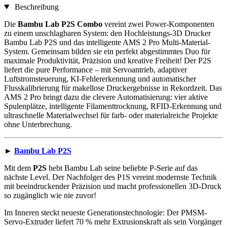
Beschreibung
Die
Bambu Lab P2S Combo
vereint zwei Power-Komponenten
zu einem unschlagbaren System: den Hochleistungs-3D Drucker
Bambu Lab P2S und das intelligente AMS 2 Pro Multi-Material-
System. Gemeinsam bilden sie ein perfekt abgestimmtes Duo für
maximale Produktivität, Präzision und kreative Freiheit! Der P2S
liefert die pure Performance – mit Servoantrieb, adaptiver
Luftstromsteuerung, KI-Fehlererkennung und automatischer
Flusskalibrierung für makellose Druckergebnisse in Rekordzeit. Das
AMS 2 Pro bringt dazu die clevere Automatisierung: vier aktive
Spulenplätze, intelligente Filamenttrocknung, RFID-Erkennung und
ultraschnelle Materialwechsel für farb- oder materialreiche Projekte
ohne Unterbrechung.
►
Bambu Lab P2S
Mit dem
P2S
hebt Bambu Lab seine beliebte P-Serie auf das
nächste Level. Der Nachfolger des P1S vereint modernste Technik
mit beeindruckender Präzision und macht professionellen 3D-Druck
so zugänglich wie nie zuvor!
Im Inneren steckt neueste Generationstechnologie: Der PMSM-
Servo-Extruder liefert 70 % mehr Extrusionskraft als sein Vorgänger