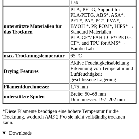
Lab
PLA, PETG, Support for
PLA/PETG, ABS*, ASA*,
PET*, PA*, PC*, PVA*,
unterstützte Materialien für
BVOH *, PP, POM*, HIPS* →
das Trocknen
Standard Materialien
PLA-CF*/ PAHT-CF*/ PETG-
CF*, and TPU for AMS*→
Bambu Lab
max. Trocknungstemperatur
65 °C
Aktive Feuchtigkeitsableitung
Erkennung von Temperatur und
Drying-Features
Luftfeuchtigkeit
geschlossene Lagerung
Filamentdurchmesser
1,75 mm
Breite: 50–68 mm
unterstützte Spulen
Durchmesser: 197–202 mm
*Diese Filamente benötigen eine höhere Temperatur für die
Trocknung, wodurch
AMS 2 Pro
sie nicht vollständig trocknen
kann.
Downloads