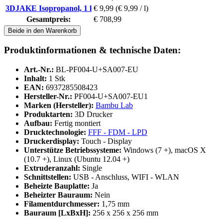
3DJAKE Isopropanol, 1 l
€ 9,99
(€ 9,99 / l)
Gesamtpreis:
€ 708,99
Beide in den Warenkorb
Produktinformationen & technische Daten:
Art.-Nr.:
BL-PF004-U+SA007-EU
Inhalt:
1 Stk
EAN:
6937285508423
Hersteller-Nr.:
PF004-U+SA007-EU1
Marken (Hersteller):
Bambu Lab
Produktarten:
3D Drucker
Aufbau:
Fertig montiert
Drucktechnologie:
FFF - FDM - LPD
Druckerdisplay:
Touch - Display
Unterstütze Betriebssysteme:
Windows (7 +), macOS X
(10.7 +), Linux (Ubuntu 12.04 +)
Extruderanzahl:
Single
Schnittstellen:
USB - Anschluss, WIFI - WLAN
Beheizte Bauplatte:
Ja
Beheizter Bauraum:
Nein
Filamentdurchmesser:
1,75 mm
Bauraum [LxBxH]:
256 x 256 x 256 mm