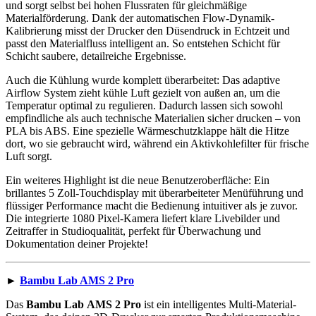
und sorgt selbst bei hohen Flussraten für gleichmäßige
Materialförderung. Dank der automatischen Flow-Dynamik-
Kalibrierung misst der Drucker den Düsendruck in Echtzeit und
passt den Materialfluss intelligent an. So entstehen Schicht für
Schicht saubere, detailreiche Ergebnisse.
Auch die Kühlung wurde komplett überarbeitet: Das adaptive
Airflow System zieht kühle Luft gezielt von außen an, um die
Temperatur optimal zu regulieren. Dadurch lassen sich sowohl
empfindliche als auch technische Materialien sicher drucken – von
PLA bis ABS. Eine spezielle Wärmeschutzklappe hält die Hitze
dort, wo sie gebraucht wird, während ein Aktivkohlefilter für frische
Luft sorgt.
Ein weiteres Highlight ist die neue Benutzeroberfläche: Ein
brillantes 5 Zoll-Touchdisplay mit überarbeiteter Menüführung und
flüssiger Performance macht die Bedienung intuitiver als je zuvor.
Die integrierte 1080 Pixel-Kamera liefert klare Livebilder und
Zeitraffer in Studioqualität, perfekt für Überwachung und
Dokumentation deiner Projekte!
►
Bambu Lab AMS 2 Pro
Das
Bambu Lab
AMS 2 Pro
ist ein intelligentes Multi-Material-