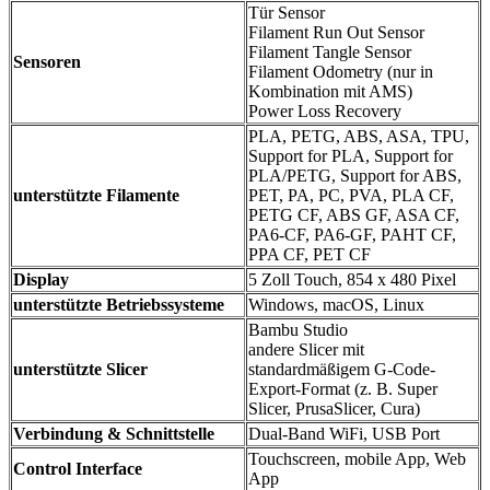
Tür Sensor
Filament Run Out Sensor
Filament Tangle Sensor
Sensoren
Filament Odometry (nur in
Kombination mit AMS)
Power Loss Recovery
PLA, PETG, ABS, ASA, TPU,
Support for PLA, Support for
PLA/PETG, Support for ABS,
unterstützte Filamente
PET, PA, PC, PVA, PLA CF,
PETG CF, ABS GF, ASA CF,
PA6-CF, PA6-GF, PAHT CF,
PPA CF, PET CF
Display
5 Zoll Touch, 854 x 480 Pixel
unterstützte Betriebssysteme
Windows, macOS, Linux
Bambu Studio
andere Slicer mit
unterstützte Slicer
standardmäßigem G-Code-
Export-Format (z. B. Super
Slicer, PrusaSlicer, Cura)
Verbindung & Schnittstelle
Dual-Band WiFi, USB Port
Touchscreen, mobile App, Web
Control Interface
App