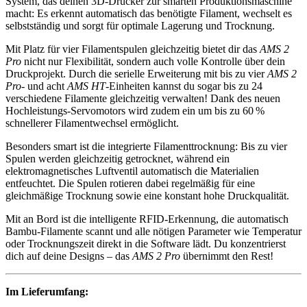
System, das deinen 3D-Drucker zur smarten Produktionsmaschine
macht: Es erkennt automatisch das benötigte Filament, wechselt es
selbstständig und sorgt für optimale Lagerung und Trocknung.
Mit Platz für vier Filamentspulen gleichzeitig bietet dir das
AMS 2
Pro
nicht nur Flexibilität, sondern auch volle Kontrolle über dein
Druckprojekt. Durch die serielle Erweiterung mit bis zu vier
AMS 2
Pro
- und acht
AMS HT
-Einheiten kannst du sogar bis zu 24
verschiedene Filamente gleichzeitig verwalten! Dank des neuen
Hochleistungs-Servomotors wird zudem ein um bis zu 60 %
schnellerer Filamentwechsel ermöglicht.
Besonders smart ist die integrierte Filamenttrocknung: Bis zu vier
Spulen werden gleichzeitig getrocknet, während ein
elektromagnetisches Luftventil automatisch die Materialien
entfeuchtet. Die Spulen rotieren dabei regelmäßig für eine
gleichmäßige Trocknung sowie eine konstant hohe Druckqualität.
Mit an Bord ist die intelligente RFID-Erkennung, die automatisch
Bambu-Filamente scannt und alle nötigen Parameter wie Temperatur
oder Trocknungszeit direkt in die Software lädt. Du konzentrierst
dich auf deine Designs – das
AMS 2 Pro
übernimmt den Rest!
Im Lieferumfang: