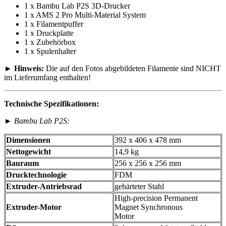
1 x Bambu Lab P2S 3D-Drucker
1 x AMS 2 Pro Multi-Material System
1 x Filamentpuffer
1 x Druckplatte
1 x Zubehörbox
1 x Spulenhalter
►
Hinweis:
Die auf den Fotos abgebildeten Filamente sind NICHT
im Lieferumfang enthalten!
Technische Spezifikationen:
►
Bambu Lab P2S:
Dimensionen
392 x 406 x 478 mm
Nettogewicht
14,9 kg
Bauraum
256 x 256 x 256 mm
Drucktechnologie
FDM
Extruder-Antriebsrad
gehärteter Stahl
High-precision Permanent
Extruder-Motor
Magnet Synchronous
Motor