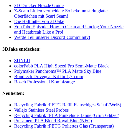
3D Drucker Nozzle Guide
Z-Seam Linien vermeiden: So bekommst du glatte
Oberflächen mit Scarf Seam!
Die Haftmittel von 3DJake
YouTube Episode: How to Clean and Unclog Your Nozzle
and Heatbreak Like a Pro!
Werde Teil unserer Discord-Community!
3DJake entdecken:
SUNLU
colorFabb PLA High Speed Pro Semi-Matte Black
Polymaker Panchroma™ PLA Matte Sky Blue
Bondtech Drivegear Kit für 1,75 mm
Bosch Professional Kombizange
Neuheiten:
Recycling Fabrik rPETG Refill Flauschiges Schaf (Weiß)
Vallejo Stainless Steel Probes
Recycling Fabrik rPLA Funkelnde Tanne (Grün-Glitzer)
Prusament PLA Blend Royal Blue (NFC)
Recycling Fabrik rPETG Poliertes Glas (Transparent)