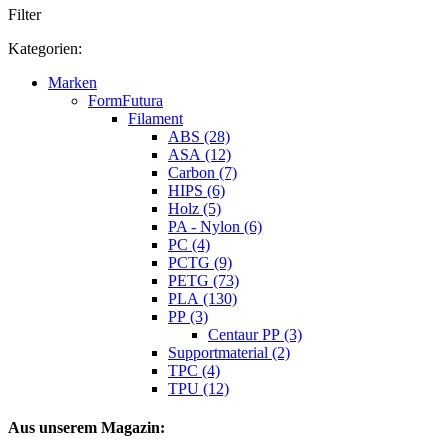
Filter
Kategorien:
Marken
FormFutura
Filament
ABS (28)
ASA (12)
Carbon (7)
HIPS (6)
Holz (5)
PA - Nylon (6)
PC (4)
PCTG (9)
PETG (73)
PLA (130)
PP (3)
Centaur PP (3)
Supportmaterial (2)
TPC (4)
TPU (12)
Aus unserem Magazin: