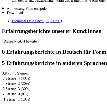
Um den Glanz beizubehalten kann das Bauteil mit Wachs oder 
Abmessung Filamentspule
Downloads
Technical Data Sheet
(92,71 KB)
Erfahrungsberichte unserer Kund:innen
Dieses Produkt bewerten
0 Erfahrungsberichte in Deutsch für For
5 Erfahrungsberichte in anderen Sprachen
3,8
von 5 Sternen
5 Sterne
4
(40%)
4 Sterne
2
(20%)
3 Sterne
3
(30%)
2 Sterne
0
(0%)
1 Stern
1
(10%)