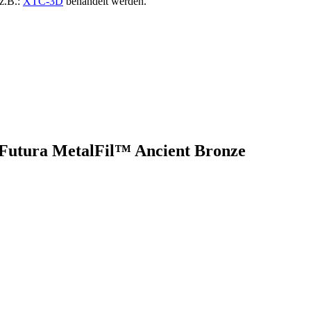
z.B.:
XTC-3D
behandelt werden.
mFutura MetalFil™ Ancient Bronze