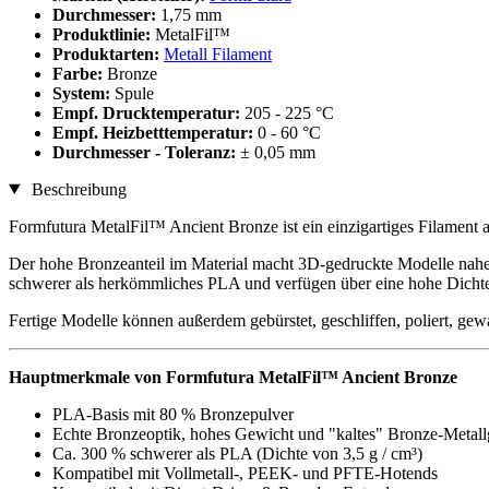
Durchmesser:
1,75 mm
Produktlinie:
MetalFil™
Produktarten:
Metall Filament
Farbe:
Bronze
System:
Spule
Empf. Drucktemperatur:
205 - 225 °C
Empf. Heizbetttemperatur:
0 - 60 °C
Durchmesser - Toleranz:
± 0,05 mm
Beschreibung
Formfutura MetalFil™ Ancient Bronze ist ein einzigartiges Filament 
Der hohe Bronzeanteil im Material macht 3D-gedruckte Modelle nahe
schwerer als herkömmliches PLA und verfügen über eine hohe Dichte
Fertige Modelle können außerdem gebürstet, geschliffen, poliert, gewa
Hauptmerkmale von Formfutura MetalFil™ Ancient Bronze
PLA-Basis mit 80 % Bronzepulver
Echte Bronzeoptik, hohes Gewicht und "kaltes" Bronze-Metall
Ca. 300 % schwerer als PLA (Dichte von 3,5 g / cm³)
Kompatibel mit Vollmetall-, PEEK- und PFTE-Hotends