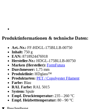
Produktinformationen & technische Daten:
Art.-Nr.:
FF-HDGL-175BLLB-00750
Inhalt:
750 g
EAN:
8718924476918
Hersteller-Nr.:
HDGL-175BLLB-00750
Marken (Hersteller):
FormFutura
Durchmesser:
1,75 mm
Produktlinie:
HDglass™
Produktarten:
PET / Copolyester Filament
Farbe:
Blau
RAL Farbe:
RAL 5015
System:
Spule
Empf. Drucktemperatur:
235 - 260 °C
Empf. Heizbetttemperatur:
80 - 90 °C
Beschreibung