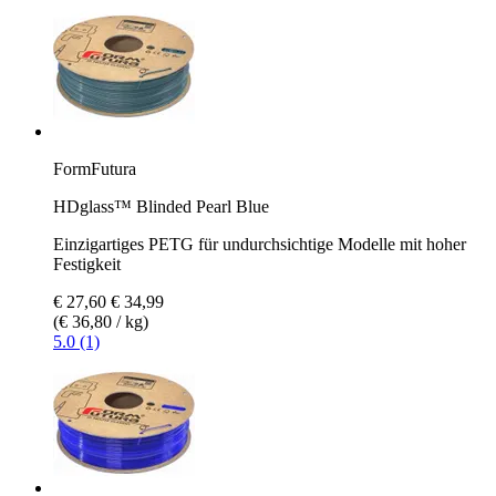
FormFutura
HDglass™ Blinded Pearl Blue
Einzigartiges PETG für undurchsichtige Modelle mit hoher
Festigkeit
€ 27,60
€ 34,99
(€ 36,80 / kg)
5.0 (1)