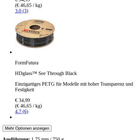
(€ 46,65 / kg)
3.0 (3)
FormFutura
HDglass™ See Through Black
Einzigartiges PETG für Modelle mit hoher Transparenz und
Festigkeit
€ 34,99
(€ 46,65 / kg)
4.7 (6)
Mehr Optionen anzeigen
Ausführung:
1,75 mm / 750 g