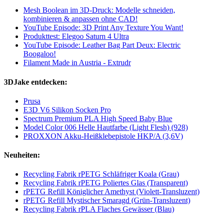
Mesh Boolean im 3D-Druck: Modelle schneiden,
kombinieren & anpassen ohne CAD!
YouTube Episode: 3D Print Any Texture You Want!
Produkttest: Elegoo Saturn 4 Ultra
YouTube Episode: Leather Bag Part Deux: Electric
Boogaloo!
Filament Made in Austria - Extrudr
3DJake entdecken:
Prusa
E3D V6 Silikon Socken Pro
Spectrum Premium PLA High Speed Baby Blue
Model Color 006 Helle Hautfarbe (Light Flesh) (928)
PROXXON Akku-Heißklebepistole HKP/A (3,6V)
Neuheiten:
Recycling Fabrik rPETG Schläfriger Koala (Grau)
Recycling Fabrik rPETG Poliertes Glas (Transparent)
rPETG Refill Königlicher Amethyst (Violett-Transluzent)
rPETG Refill Mystischer Smaragd (Grün-Transluzent)
Recycling Fabrik rPLA Flaches Gewässer (Blau)