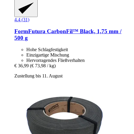
4.4 (31)
FormFutura
CarbonFil™ Black, 1,75 mm /
500 g
Hohe Schlagfestigkeit
Einzigartige Mischung
Hervorragendes Fließverhalten
€ 36,99
(€ 73,98 / kg)
Zustellung bis 11. August