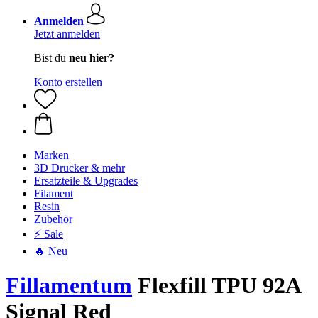
Anmelden
Jetzt anmelden
Bist du
neu hier?
Konto erstellen
Marken
3D Drucker & mehr
Ersatzteile & Upgrades
Filament
Resin
Zubehör
⚡ Sale
🔥 Neu
Fillamentum
Flexfill TPU 92A
Signal Red