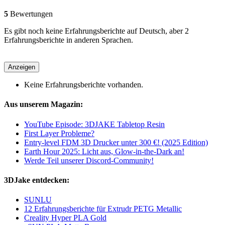
5
Bewertungen
Es gibt noch keine Erfahrungsberichte auf Deutsch, aber 2
Erfahrungsberichte in anderen Sprachen.
Anzeigen
Keine Erfahrungsberichte vorhanden.
Aus unserem Magazin:
YouTube Episode: 3DJAKE Tabletop Resin
First Layer Probleme?
Entry-level FDM 3D Drucker unter 300 €! (2025 Edition)
Earth Hour 2025: Licht aus, Glow-in-the-Dark an!
Werde Teil unserer Discord-Community!
3DJake entdecken:
SUNLU
12 Erfahrungsberichte für Extrudr PETG Metallic
Creality Hyper PLA Gold