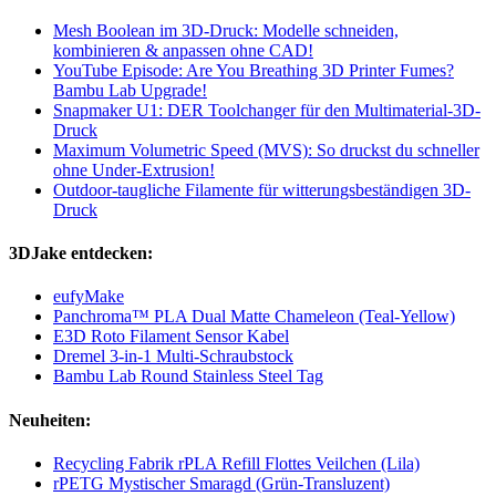
Mesh Boolean im 3D-Druck: Modelle schneiden,
kombinieren & anpassen ohne CAD!
YouTube Episode: Are You Breathing 3D Printer Fumes?
Bambu Lab Upgrade!
Snapmaker U1: DER Toolchanger für den Multimaterial-3D-
Druck
Maximum Volumetric Speed (MVS): So druckst du schneller
ohne Under-Extrusion!
Outdoor-taugliche Filamente für witterungsbeständigen 3D-
Druck
3DJake entdecken:
eufyMake
Panchroma™ PLA Dual Matte Chameleon (Teal-Yellow)
E3D Roto Filament Sensor Kabel
Dremel 3-in-1 Multi-Schraubstock
Bambu Lab Round Stainless Steel Tag
Neuheiten:
Recycling Fabrik rPLA Refill Flottes Veilchen (Lila)
rPETG Mystischer Smaragd (Grün-Transluzent)