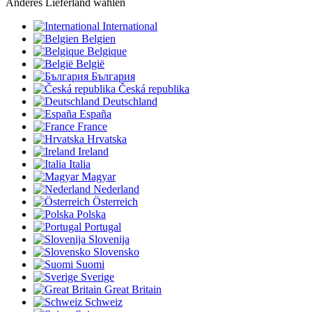
Anderes Lieferland wählen
International
Belgien
Belgique
België
България
Česká republika
Deutschland
España
France
Hrvatska
Ireland
Italia
Magyar
Nederland
Österreich
Polska
Portugal
Slovenija
Slovensko
Suomi
Sverige
Great Britain
Schweiz