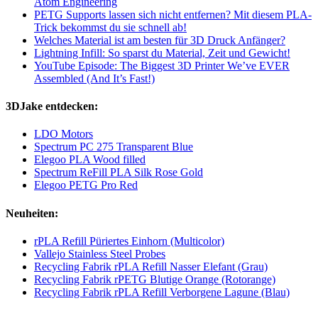
Atom Engineering
PETG Supports lassen sich nicht entfernen? Mit diesem PLA-
Trick bekommst du sie schnell ab!
Welches Material ist am besten für 3D Druck Anfänger?
Lightning Infill: So sparst du Material, Zeit und Gewicht!
YouTube Episode: The Biggest 3D Printer We’ve EVER
Assembled (And It’s Fast!)
3DJake entdecken:
LDO Motors
Spectrum PC 275 Transparent Blue
Elegoo PLA Wood filled
Spectrum ReFill PLA Silk Rose Gold
Elegoo PETG Pro Red
Neuheiten:
rPLA Refill Püriertes Einhorn (Multicolor)
Vallejo Stainless Steel Probes
Recycling Fabrik rPLA Refill Nasser Elefant (Grau)
Recycling Fabrik rPETG Blutige Orange (Rotorange)
Recycling Fabrik rPLA Refill Verborgene Lagune (Blau)