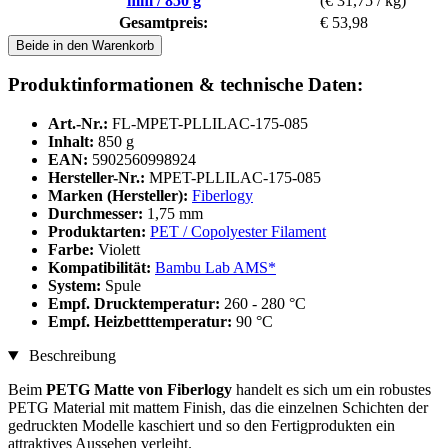
mm / 850 g
(€ 31,75 / kg)
Gesamtpreis:
€ 53,98
Beide in den Warenkorb
Produktinformationen & technische Daten:
Art.-Nr.:
FL-MPET-PLLILAC-175-085
Inhalt:
850 g
EAN:
5902560998924
Hersteller-Nr.:
MPET-PLLILAC-175-085
Marken (Hersteller):
Fiberlogy
Durchmesser:
1,75 mm
Produktarten:
PET / Copolyester Filament
Farbe:
Violett
Kompatibilität:
Bambu Lab AMS*
System:
Spule
Empf. Drucktemperatur:
260 - 280 °C
Empf. Heizbetttemperatur:
90 °C
Beschreibung
Beim
PETG Matte von Fiberlogy
handelt es sich um ein robustes
PETG Material mit mattem Finish, das die einzelnen Schichten der
gedruckten Modelle kaschiert und so den Fertigprodukten ein
attraktives Aussehen verleiht.