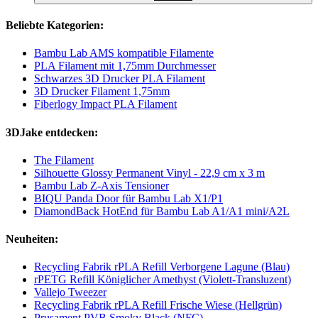
Beliebte Kategorien:
Bambu Lab AMS kompatible Filamente
PLA Filament mit 1,75mm Durchmesser
Schwarzes 3D Drucker PLA Filament
3D Drucker Filament 1,75mm
Fiberlogy Impact PLA Filament
3DJake entdecken:
The Filament
Silhouette Glossy Permanent Vinyl - 22,9 cm x 3 m
Bambu Lab Z-Axis Tensioner
BIQU Panda Door für Bambu Lab X1/P1
DiamondBack HotEnd für Bambu Lab A1/A1 mini/A2L
Neuheiten:
Recycling Fabrik rPLA Refill Verborgene Lagune (Blau)
rPETG Refill Königlicher Amethyst (Violett-Transluzent)
Vallejo Tweezer
Recycling Fabrik rPLA Refill Frische Wiese (Hellgrün)
Prusament PVB Smoky Black (NFC)