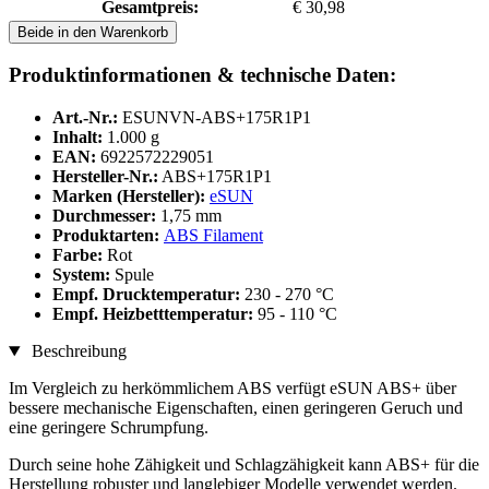
Gesamtpreis:
€ 30,98
Beide in den Warenkorb
Produktinformationen & technische Daten:
Art.-Nr.:
ESUNVN-ABS+175R1P1
Inhalt:
1.000 g
EAN:
6922572229051
Hersteller-Nr.:
ABS+175R1P1
Marken (Hersteller):
eSUN
Durchmesser:
1,75 mm
Produktarten:
ABS Filament
Farbe:
Rot
System:
Spule
Empf. Drucktemperatur:
230 - 270 °C
Empf. Heizbetttemperatur:
95 - 110 °C
Beschreibung
Im Vergleich zu herkömmlichem ABS verfügt eSUN ABS+ über
bessere mechanische Eigenschaften, einen geringeren Geruch und
eine geringere Schrumpfung.
Durch seine hohe Zähigkeit und Schlagzähigkeit kann ABS+ für die
Herstellung robuster und langlebiger Modelle verwendet werden.