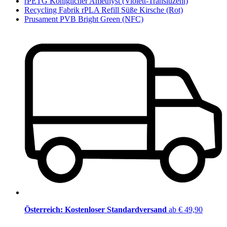
rPETG Königlicher Amethyst (Violett-Transluzent)
Recycling Fabrik rPLA Refill Süße Kirsche (Rot)
Prusament PVB Bright Green (NFC)
Österreich: Kostenloser Standardversand
ab € 49,90