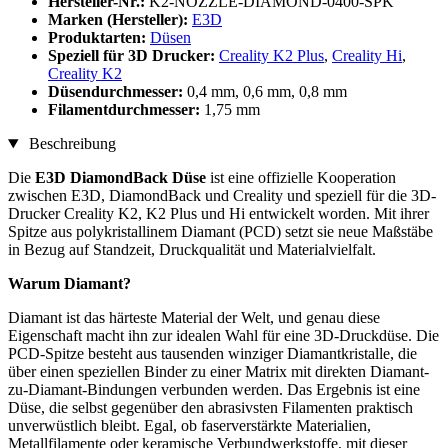
Hersteller-Nr.:
K2-NOZZLE-DIAMOND-0400-SPK
Marken (Hersteller):
E3D
Produktarten:
Düsen
Speziell für 3D Drucker:
Creality K2 Plus
,
Creality Hi
,
Creality K2
Düsendurchmesser:
0,4 mm, 0,6 mm, 0,8 mm
Filamentdurchmesser:
1,75 mm
Beschreibung
Die
E3D DiamondBack Düse
ist eine offizielle Kooperation
zwischen E3D, DiamondBack und Creality und speziell für die 3D-
Drucker Creality K2, K2 Plus und Hi entwickelt worden. Mit ihrer
Spitze aus polykristallinem Diamant (PCD) setzt sie neue Maßstäbe
in Bezug auf Standzeit, Druckqualität und Materialvielfalt.
Warum Diamant?
Diamant ist das härteste Material der Welt, und genau diese
Eigenschaft macht ihn zur idealen Wahl für eine 3D-Druckdüse. Die
PCD-Spitze besteht aus tausenden winziger Diamantkristalle, die
über einen speziellen Binder zu einer Matrix mit direkten Diamant-
zu-Diamant-Bindungen verbunden werden. Das Ergebnis ist eine
Düse, die selbst gegenüber den abrasivsten Filamenten praktisch
unverwüstlich bleibt. Egal, ob faserverstärkte Materialien,
Metallfilamente oder keramische Verbundwerkstoffe, mit dieser