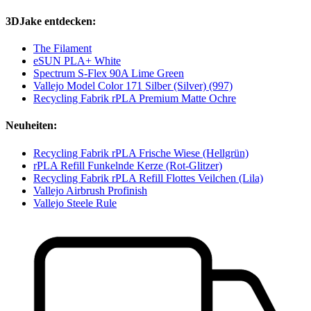
3DJake entdecken:
The Filament
eSUN PLA+ White
Spectrum S-Flex 90A Lime Green
Vallejo Model Color 171 Silber (Silver) (997)
Recycling Fabrik rPLA Premium Matte Ochre
Neuheiten:
Recycling Fabrik rPLA Frische Wiese (Hellgrün)
rPLA Refill Funkelnde Kerze (Rot-Glitzer)
Recycling Fabrik rPLA Refill Flottes Veilchen (Lila)
Vallejo Airbrush Profinish
Vallejo Steele Rule